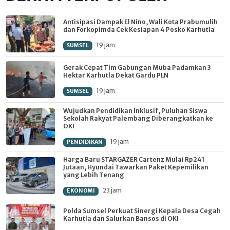
Antisipasi Dampak El Nino, Wali Kota Prabumulih
dan Forkopimda Cek Kesiapan 4 Posko Karhutla
19 jam
SUMSEL
Gerak Cepat Tim Gabungan Muba Padamkan 3
Hektar Karhutla Dekat Gardu PLN
19 jam
SUMSEL
Wujudkan Pendidikan Inklusif, Puluhan Siswa
Sekolah Rakyat Palembang Diberangkatkan ke
OKI
19 jam
PENDIDIKAN
Harga Baru STARGAZER Cartenz Mulai Rp241
Jutaan, Hyundai Tawarkan Paket Kepemilikan
yang Lebih Tenang
23 jam
EKONOMI
Polda Sumsel Perkuat Sinergi Kepala Desa Cegah
Karhutla dan Salurkan Bansos di OKI