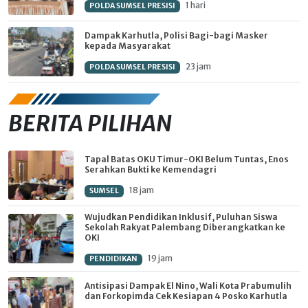
1 hari
POLDA SUMSEL PRESISI
Dampak Karhutla, Polisi Bagi-bagi Masker
kepada Masyarakat
23 jam
POLDA SUMSEL PRESISI
BERITA PILIHAN
Tapal Batas OKU Timur-OKI Belum Tuntas, Enos
Serahkan Bukti ke Kemendagri
18 jam
SUMSEL
Wujudkan Pendidikan Inklusif, Puluhan Siswa
Sekolah Rakyat Palembang Diberangkatkan ke
OKI
19 jam
PENDIDIKAN
Antisipasi Dampak El Nino, Wali Kota Prabumulih
dan Forkopimda Cek Kesiapan 4 Posko Karhutla