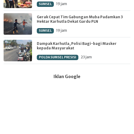
19 jam
SUMSEL
Gerak Cepat Tim Gabungan Muba Padamkan 3
Hektar Karhutla Dekat Gardu PLN
19 jam
SUMSEL
Dampak Karhutla, Polisi Bagi-bagi Masker
kepada Masyarakat
23 jam
POLDA SUMSEL PRESISI
Iklan Google