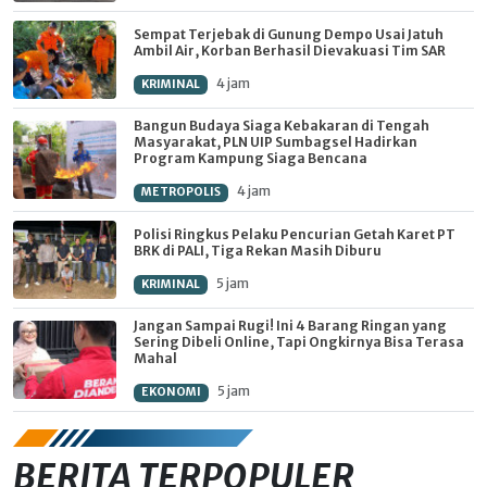
Sempat Terjebak di Gunung Dempo Usai Jatuh
Ambil Air, Korban Berhasil Dievakuasi Tim SAR
4 jam
KRIMINAL
Bangun Budaya Siaga Kebakaran di Tengah
Masyarakat, PLN UIP Sumbagsel Hadirkan
Program Kampung Siaga Bencana
4 jam
METROPOLIS
Polisi Ringkus Pelaku Pencurian Getah Karet PT
BRK di PALI, Tiga Rekan Masih Diburu
5 jam
KRIMINAL
Jangan Sampai Rugi! Ini 4 Barang Ringan yang
Sering Dibeli Online, Tapi Ongkirnya Bisa Terasa
Mahal
5 jam
EKONOMI
BERITA TERPOPULER