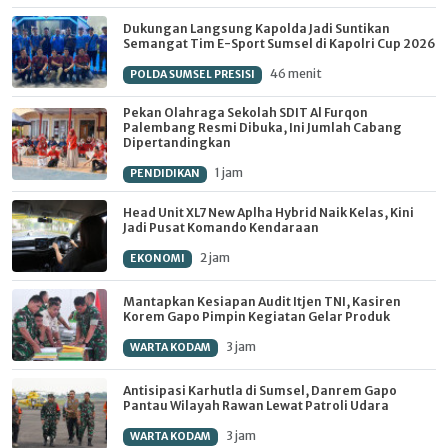
‎Dukungan Langsung Kapolda Jadi Suntikan
Semangat Tim E-Sport Sumsel di Kapolri Cup 2026
46 menit
POLDA SUMSEL PRESISI
Pekan Olahraga Sekolah SDIT Al Furqon
Palembang Resmi Dibuka, Ini Jumlah Cabang
Dipertandingkan
1 jam
PENDIDIKAN
Head Unit XL7 New Aplha Hybrid Naik Kelas, Kini
Jadi Pusat Komando Kendaraan
2 jam
EKONOMI
Mantapkan Kesiapan Audit Itjen TNI, Kasiren
Korem Gapo Pimpin Kegiatan Gelar Produk
3 jam
WARTA KODAM
Antisipasi Karhutla di Sumsel, Danrem Gapo
Pantau Wilayah Rawan Lewat Patroli Udara
3 jam
WARTA KODAM