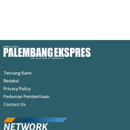
Tentang Kami
Redaksi
Privacy Policy
Pedoman Pemberitaan
Contact Us
NETWORK