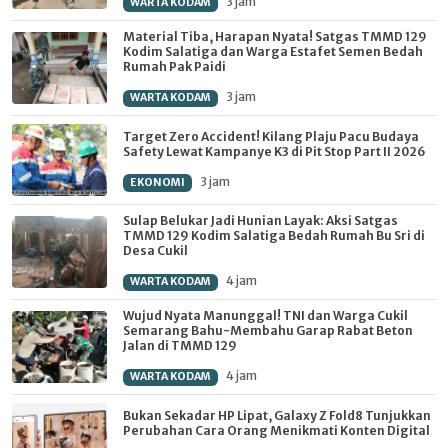
3 jam
WARTA KODAM
Material Tiba, Harapan Nyata! Satgas TMMD 129
Kodim Salatiga dan Warga Estafet Semen Bedah
Rumah Pak Paidi
3 jam
WARTA KODAM
Target Zero Accident! Kilang Plaju Pacu Budaya
Safety Lewat Kampanye K3 di Pit Stop Part II 2026
3 jam
EKONOMI
Sulap Belukar Jadi Hunian Layak: Aksi Satgas
TMMD 129 Kodim Salatiga Bedah Rumah Bu Sri di
Desa Cukil
4 jam
WARTA KODAM
Wujud Nyata Manunggal! TNI dan Warga Cukil
Semarang Bahu-Membahu Garap Rabat Beton
Jalan di TMMD 129
4 jam
WARTA KODAM
Bukan Sekadar HP Lipat, Galaxy Z Fold8 Tunjukkan
Perubahan Cara Orang Menikmati Konten Digital