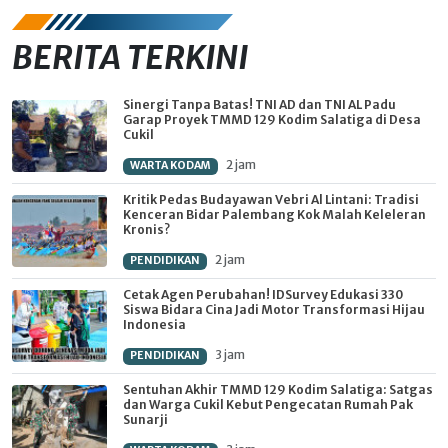
BERITA TERKINI
Sinergi Tanpa Batas! TNI AD dan TNI AL Padu
Garap Proyek TMMD 129 Kodim Salatiga di Desa
Cukil
2 jam
WARTA KODAM
Kritik Pedas Budayawan Vebri Al Lintani: Tradisi
Kenceran Bidar Palembang Kok Malah Keleleran
Kronis?
2 jam
PENDIDIKAN
Cetak Agen Perubahan! IDSurvey Edukasi 330
Siswa Bidara Cina Jadi Motor Transformasi Hijau
Indonesia
3 jam
PENDIDIKAN
Sentuhan Akhir TMMD 129 Kodim Salatiga: Satgas
dan Warga Cukil Kebut Pengecatan Rumah Pak
Sunarji