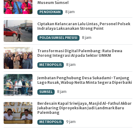
Museum Sumsel
8 jam
PENDIDIKAN
Ciptakan Kelancaran Lalu Lintas, Personel Polsek
Indralaya Laksanakan Strong Point
8 jam
POLDA SUMSEL PRESISI
Transformasi Digital Palembang: Ratu Dewa
Dorong Integrasi AI pada Sektor UMKM
8 jam
METROPOLIS
Jembatan Penghubung Desa Sukadami-Tanjung
Lago Rusak, Wabup Netta Minta Segera Diperbaiki
8 jam
SUMSEL
Berdesain Kapal Sriwijaya, Masjid Al-Fathul Akbar
Jakabaring Diproyeksikan Jadi Landmark Baru
Palembang
9 jam
METROPOLIS