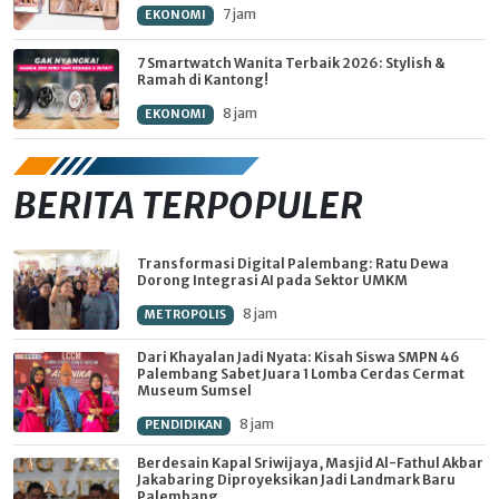
7 jam
EKONOMI
7 Smartwatch Wanita Terbaik 2026: Stylish &
Ramah di Kantong!
8 jam
EKONOMI
BERITA TERPOPULER
Transformasi Digital Palembang: Ratu Dewa
Dorong Integrasi AI pada Sektor UMKM
8 jam
METROPOLIS
Dari Khayalan Jadi Nyata: Kisah Siswa SMPN 46
Palembang Sabet Juara 1 Lomba Cerdas Cermat
Museum Sumsel
8 jam
PENDIDIKAN
Berdesain Kapal Sriwijaya, Masjid Al-Fathul Akbar
Jakabaring Diproyeksikan Jadi Landmark Baru
Palembang