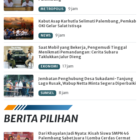
9 jam
METROPOLIS
Kabut Asap Karhutla Selimuti Palembang, Pemkab
OKI Gelar Salat Istisqa
9 jam
NEWS
Saat Mobil yang Bekerja, Pengemudi Tinggal
Menikmati Pemandangan: Cerita Subaru
Taklukkan Jalur Dieng
17 jam
EKONOMI
Jembatan Penghubung Desa Sukadami-Tanjung
Lago Rusak, Wabup Netta Minta Segera Diperbaiki
8 jam
SUMSEL
BERITA PILIHAN
Dari Khayalan Jadi Nyata: Kisah Siswa SMPN 46
Palembang Sabet Juara 1 Lomba Cerdas Cermat