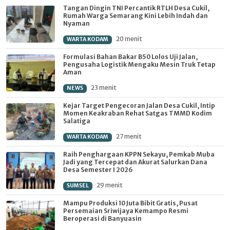
Tangan Dingin TNI Percantik RTLH Desa Cukil,
Rumah Warga Semarang Kini Lebih Indah dan
Nyaman
20 menit
WARTA KODAM
Formulasi Bahan Bakar B50 Lolos Uji Jalan,
Pengusaha Logistik Mengaku Mesin Truk Tetap
Aman
23 menit
NEWS
Kejar Target Pengecoran Jalan Desa Cukil, Intip
Momen Keakraban Rehat Satgas TMMD Kodim
Salatiga
27 menit
WARTA KODAM
Raih Penghargaan KPPN Sekayu, Pemkab Muba
Jadi yang Tercepat dan Akurat Salurkan Dana
Desa Semester I 2026
29 menit
SUMSEL
Mampu Produksi 10 Juta Bibit Gratis, Pusat
Persemaian Sriwijaya Kemampo Resmi
Beroperasi di Banyuasin