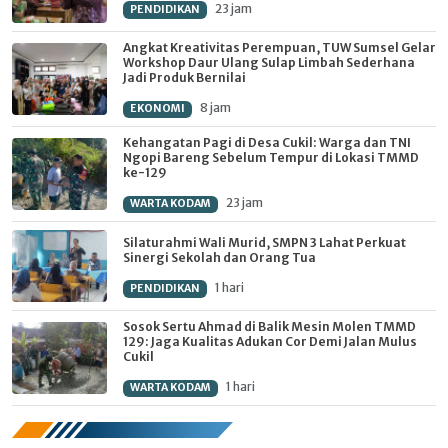
23 jam
PENDIDIKAN
Angkat Kreativitas Perempuan, TUW Sumsel Gelar
Workshop Daur Ulang Sulap Limbah Sederhana
Jadi Produk Bernilai
8 jam
EKONOMI
Kehangatan Pagi di Desa Cukil: Warga dan TNI
Ngopi Bareng Sebelum Tempur di Lokasi TMMD
ke-129
23 jam
WARTA KODAM
Silaturahmi Wali Murid, SMPN 3 Lahat Perkuat
Sinergi Sekolah dan Orang Tua
1 hari
PENDIDIKAN
Sosok Sertu Ahmad di Balik Mesin Molen TMMD
129: Jaga Kualitas Adukan Cor Demi Jalan Mulus
Cukil
1 hari
WARTA KODAM