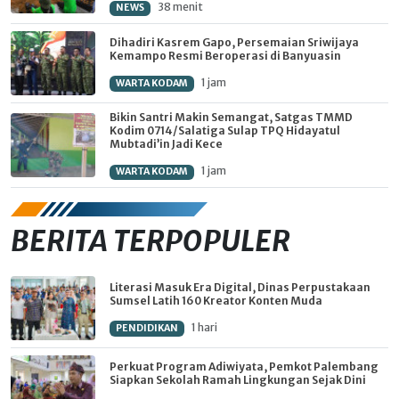
38 menit
NEWS
Dihadiri Kasrem Gapo, Persemaian Sriwijaya
Kemampo Resmi Beroperasi di Banyuasin
1 jam
WARTA KODAM
Bikin Santri Makin Semangat, Satgas TMMD
Kodim 0714/Salatiga Sulap TPQ Hidayatul
Mubtadi’in Jadi Kece
1 jam
WARTA KODAM
BERITA TERPOPULER
Literasi Masuk Era Digital, Dinas Perpustakaan
Sumsel Latih 160 Kreator Konten Muda
1 hari
PENDIDIKAN
Perkuat Program Adiwiyata, Pemkot Palembang
Siapkan Sekolah Ramah Lingkungan Sejak Dini