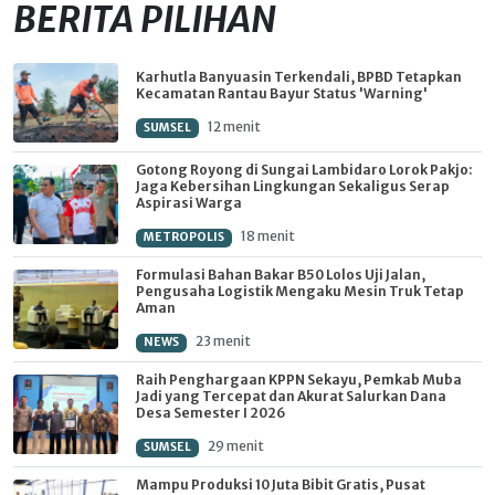
BERITA PILIHAN
Karhutla Banyuasin Terkendali, BPBD Tetapkan
Kecamatan Rantau Bayur Status 'Warning'
12 menit
SUMSEL
Gotong Royong di Sungai Lambidaro Lorok Pakjo:
Jaga Kebersihan Lingkungan Sekaligus Serap
Aspirasi Warga
18 menit
METROPOLIS
Formulasi Bahan Bakar B50 Lolos Uji Jalan,
Pengusaha Logistik Mengaku Mesin Truk Tetap
Aman
23 menit
NEWS
Raih Penghargaan KPPN Sekayu, Pemkab Muba
Jadi yang Tercepat dan Akurat Salurkan Dana
Desa Semester I 2026
29 menit
SUMSEL
Mampu Produksi 10 Juta Bibit Gratis, Pusat