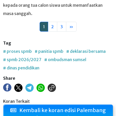
kepada orang tua calon siswa untuk memanfaatkan
masa sanggah.
1
2
3
»
Tag
# proses spmb
# panitia spmb
# deklarasi bersama
# spmb 2026/2027
# ombudsman sumsel
# dinas pendidikan
Share
Koran Terkait
Kembali ke koran edisi Palembang