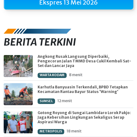
Ekspres 13 Mei 2026
BERITA TERKINI
Angkong Rusak Langsung Diperbaiki,
Pengecoran Jalan TMMD Desa Cukil Kembali Sat-
Set dan Lancar Jaya
8 menit
WARTA KODAM
Karhutla Banyuasin Terkendali, BPBD Tetapkan
Kecamatan Rantau Bayur Status 'Warning'
12 menit
SUMSEL
Gotong Royong di Sungai Lambidaro Lorok Pakjo:
Jaga Kebersihan Lingkungan Sekaligus Serap
Aspirasi Warga
18 menit
METROPOLIS