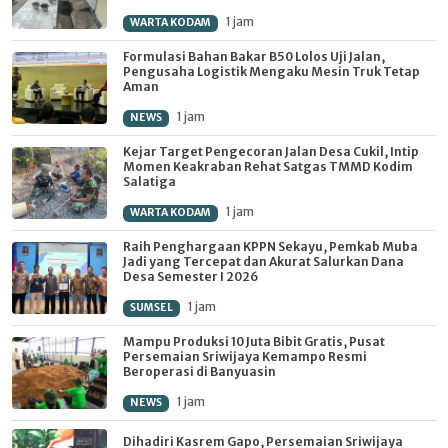
1 jam
WARTA KODAM
Formulasi Bahan Bakar B50 Lolos Uji Jalan,
Pengusaha Logistik Mengaku Mesin Truk Tetap
Aman
1 jam
NEWS
Kejar Target Pengecoran Jalan Desa Cukil, Intip
Momen Keakraban Rehat Satgas TMMD Kodim
Salatiga
1 jam
WARTA KODAM
Raih Penghargaan KPPN Sekayu, Pemkab Muba
Jadi yang Tercepat dan Akurat Salurkan Dana
Desa Semester I 2026
1 jam
SUMSEL
Mampu Produksi 10 Juta Bibit Gratis, Pusat
Persemaian Sriwijaya Kemampo Resmi
Beroperasi di Banyuasin
1 jam
NEWS
Dihadiri Kasrem Gapo, Persemaian Sriwijaya