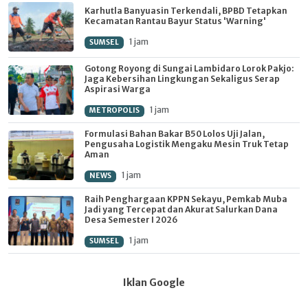
Karhutla Banyuasin Terkendali, BPBD Tetapkan
Kecamatan Rantau Bayur Status 'Warning'
1 jam
SUMSEL
Gotong Royong di Sungai Lambidaro Lorok Pakjo:
Jaga Kebersihan Lingkungan Sekaligus Serap
Aspirasi Warga
1 jam
METROPOLIS
Formulasi Bahan Bakar B50 Lolos Uji Jalan,
Pengusaha Logistik Mengaku Mesin Truk Tetap
Aman
1 jam
NEWS
Raih Penghargaan KPPN Sekayu, Pemkab Muba
Jadi yang Tercepat dan Akurat Salurkan Dana
Desa Semester I 2026
1 jam
SUMSEL
Iklan Google