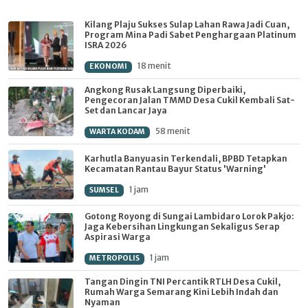
Kilang Plaju Sukses Sulap Lahan Rawa Jadi Cuan,
Program Mina Padi Sabet Penghargaan Platinum
ISRA 2026
18 menit
EKONOMI
Angkong Rusak Langsung Diperbaiki,
Pengecoran Jalan TMMD Desa Cukil Kembali Sat-
Set dan Lancar Jaya
58 menit
WARTA KODAM
Karhutla Banyuasin Terkendali, BPBD Tetapkan
Kecamatan Rantau Bayur Status 'Warning'
1 jam
SUMSEL
Gotong Royong di Sungai Lambidaro Lorok Pakjo:
Jaga Kebersihan Lingkungan Sekaligus Serap
Aspirasi Warga
1 jam
METROPOLIS
Tangan Dingin TNI Percantik RTLH Desa Cukil,
Rumah Warga Semarang Kini Lebih Indah dan
Nyaman