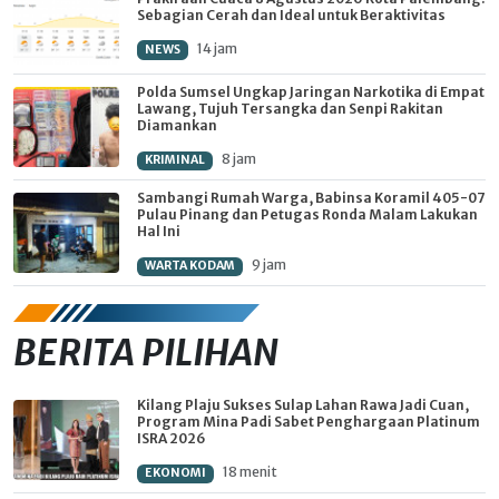
Sebagian Cerah dan Ideal untuk Beraktivitas
14 jam
NEWS
Polda Sumsel Ungkap Jaringan Narkotika di Empat
Lawang, Tujuh Tersangka dan Senpi Rakitan
Diamankan
8 jam
KRIMINAL
Sambangi Rumah Warga, Babinsa Koramil 405-07
Pulau Pinang dan Petugas Ronda Malam Lakukan
Hal Ini
9 jam
WARTA KODAM
BERITA PILIHAN
Kilang Plaju Sukses Sulap Lahan Rawa Jadi Cuan,
Program Mina Padi Sabet Penghargaan Platinum
ISRA 2026
18 menit
EKONOMI