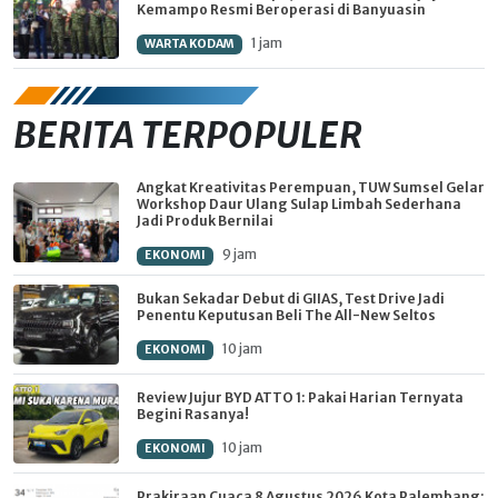
Kemampo Resmi Beroperasi di Banyuasin
1 jam
WARTA KODAM
BERITA TERPOPULER
Angkat Kreativitas Perempuan, TUW Sumsel Gelar
Workshop Daur Ulang Sulap Limbah Sederhana
Jadi Produk Bernilai
9 jam
EKONOMI
Bukan Sekadar Debut di GIIAS, Test Drive Jadi
Penentu Keputusan Beli The All-New Seltos
10 jam
EKONOMI
Review Jujur BYD ATTO 1: Pakai Harian Ternyata
Begini Rasanya!
10 jam
EKONOMI
Prakiraan Cuaca 8 Agustus 2026 Kota Palembang: