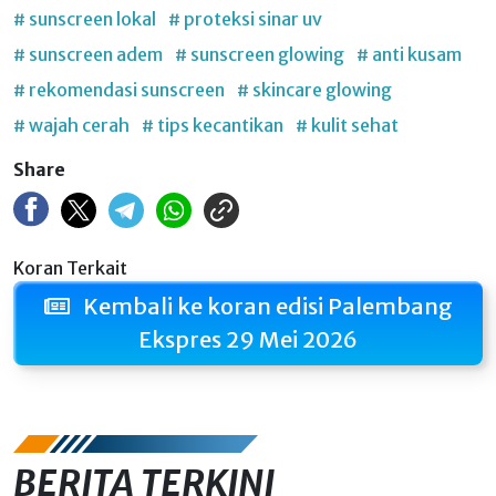
# sunscreen lokal
# proteksi sinar uv
# sunscreen adem
# sunscreen glowing
# anti kusam
# rekomendasi sunscreen
# skincare glowing
# wajah cerah
# tips kecantikan
# kulit sehat
Share
Koran Terkait
Kembali ke koran edisi Palembang
Ekspres 29 Mei 2026
BERITA TERKINI