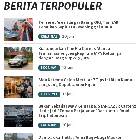
BERITA TERPOPULER
Terseret Arus Sungai Baung OKI, Tim SAR
Temukan Sopir Truk Meninggal Dunia
20 jam
KRIMINAL
Kia Luncurkan The Kia Carens Manual
Transmission, Lengkapi Lini MPV Keluarga
dengan Harga Rp269 Juta
13 jam
EKONOMI
Mau Ketemu Calon Mertua? 7 Tips Ini Bikin Kamu
Langsung Dapat Lampu Hijau!
13 jam
LIFESTYLE
Bukan Sekadar MPV Keluarga, STARGAZER Cartenz
Hadir Jadi 'Teman Perjalanan' Baru untuk Road
Trip Indonesia
10 jam
EKONOMI
Dampak Karhutla, Polisi Bagi-bagi Masker