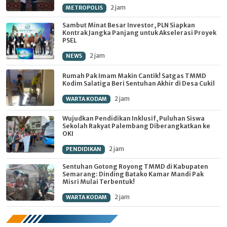
2 jam
METROPOLIS
Sambut Minat Besar Investor, PLN Siapkan
Kontrak Jangka Panjang untuk Akselerasi Proyek
PSEL
2 jam
NEWS
Rumah Pak Imam Makin Cantik! Satgas TMMD
Kodim Salatiga Beri Sentuhan Akhir di Desa Cukil
2 jam
WARTA KODAM
Wujudkan Pendidikan Inklusif, Puluhan Siswa
Sekolah Rakyat Palembang Diberangkatkan ke
OKI
2 jam
PENDIDIKAN
Sentuhan Gotong Royong TMMD di Kabupaten
Semarang: Dinding Batako Kamar Mandi Pak
Misri Mulai Terbentuk!
2 jam
WARTA KODAM