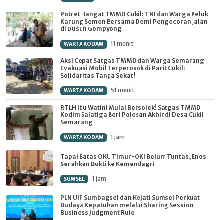
Potret Hangat TMMD Cukil: TNI dan Warga Peluk
Karung Semen Bersama Demi Pengecoran Jalan
di Dusun Gompyong
11 menit
WARTA KODAM
Aksi Cepat Satgas TMMD dan Warga Semarang
Evakuasi Mobil Terperosok di Parit Cukil:
Solidaritas Tanpa Sekat!
51 menit
WARTA KODAM
RTLH Ibu Watini Mulai Bersolek! Satgas TMMD
Kodim Salatiga Beri Polesan Akhir di Desa Cukil
Semarang
1 jam
WARTA KODAM
Tapal Batas OKU Timur-OKI Belum Tuntas, Enos
Serahkan Bukti ke Kemendagri
1 jam
SUMSEL
PLN UIP Sumbagsel dan Kejati Sumsel Perkuat
Budaya Kepatuhan melalui Sharing Session
Business Judgment Rule