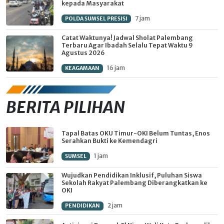
kepada Masyarakat
7 jam
POLDA SUMSEL PRESISI
Catat Waktunya! Jadwal Sholat Palembang
Terbaru Agar Ibadah Selalu Tepat Waktu 9
Agustus 2026
16 jam
KEAGAMAAN
BERITA PILIHAN
Tapal Batas OKU Timur-OKI Belum Tuntas, Enos
Serahkan Bukti ke Kemendagri
1 jam
SUMSEL
Wujudkan Pendidikan Inklusif, Puluhan Siswa
Sekolah Rakyat Palembang Diberangkatkan ke
OKI
2 jam
PENDIDIKAN