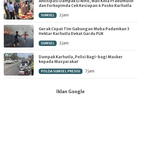
Antisipasi Dampak El Nino, Wali Kota Prabumulih
dan Forkopimda Cek Kesiapan 4 Posko Karhutla
2 jam
SUMSEL
Gerak Cepat Tim Gabungan Muba Padamkan 3
Hektar Karhutla Dekat Gardu PLN
2 jam
SUMSEL
Dampak Karhutla, Polisi Bagi-bagi Masker
kepada Masyarakat
7 jam
POLDA SUMSEL PRESISI
Iklan Google