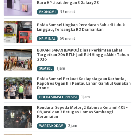
Baru HP Lipat dengan 3 Galaxy Z8
53 menit
EKONOMI
Polda Sumsel Ungkap Peredaran Sabu di Lubuk
Linggau, Tersangka RO Diamankan
59 menit
KRIMINAL
BUKAN ISAPAN JEMPOL! Dinas Perkimtan Lahat
Targetkan 204 RTLH Jadi RLH Hingga Akhir Tahun
2026
1 jam
SUMSEL
Polda Sumsel Perkuat Kesiapsiagaan Karhutla,
Kapolres Ogan Ilir Pantau Lahan Gambut Gunakan
Drone
1 jam
POLDA SUMSEL PRESISI
Kendarai Sepeda Motor, 2 Babinsa Koramil 405-
08 Jarai dan 2 Petugas Linmas Sambangi
Keramaian
2 jam
WARTA KODAM