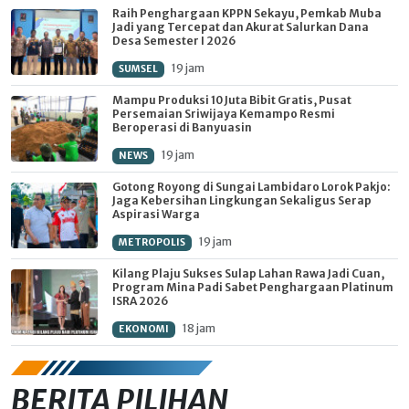
Raih Penghargaan KPPN Sekayu, Pemkab Muba
Jadi yang Tercepat dan Akurat Salurkan Dana
Desa Semester I 2026
19 jam
SUMSEL
Mampu Produksi 10 Juta Bibit Gratis, Pusat
Persemaian Sriwijaya Kemampo Resmi
Beroperasi di Banyuasin
19 jam
NEWS
Gotong Royong di Sungai Lambidaro Lorok Pakjo:
Jaga Kebersihan Lingkungan Sekaligus Serap
Aspirasi Warga
19 jam
METROPOLIS
Kilang Plaju Sukses Sulap Lahan Rawa Jadi Cuan,
Program Mina Padi Sabet Penghargaan Platinum
ISRA 2026
18 jam
EKONOMI
BERITA PILIHAN