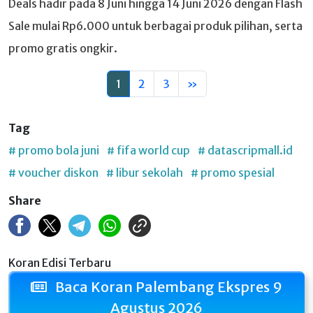
Deals hadir pada 8 Juni hingga 14 Juni 2026 dengan Flash
Sale mulai Rp6.000 untuk berbagai produk pilihan, serta
promo gratis ongkir.
1
2
3
»
Tag
# promo bola juni
# fifa world cup
# datascripmall.id
# voucher diskon
# libur sekolah
# promo spesial
Share
Koran Edisi Terbaru
Baca Koran Palembang Ekspres 9
Agustus 2026