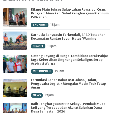
Kilang Plaju Sukses Sulap Lahan Rawa Jadi Cuan,
Program Mina Padi Sabet Penghargaan Platinum
ISRA 2026
18 jam
EKONOMI
Karhutla Banyuasin Terkendali, BPBD Tetapkan
Kecamatan Rantau Bayur Status 'Warning'
18 jam
SUMSEL
Gotong Royong di Sungai Lambidaro Lorok Pakjo:
Jaga Kebersihan Lingkungan Sekaligus Serap
Aspirasi Warga
19 jam
METROPOLIS
Formulasi Bahan Bakar B50 Lolos Uji Jalan,
Pengusaha Logistik Mengaku Mesin Truk Tetap
Aman
19 jam
NEWS
Raih Penghargaan KPPN Sekayu, Pemkab Muba
Jadi yang Tercepat dan Akurat Salurkan Dana
Desa Semester I 2026