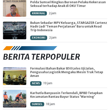
Polda Sumsel Ringkus Buronan Pelaku Kekerasan
Seksual terhadap Anak di OKU Timur
2 jam
KRIMINAL
Bukan Sekadar MPV Keluarga, STARGAZER Cartenz
Hadir Jadi 'Teman Perjalanan' Baru untuk Road
Trip Indonesia
2 jam
EKONOMI
BERITA TERPOPULER
Formulasi Bahan Bakar B50 Lolos Uji Jalan,
Pengusaha Logistik Mengaku Mesin Truk Tetap
Aman
19 jam
NEWS
Karhutla Banyuasin Terkendali, BPBD Tetapkan
Kecamatan Rantau Bayur Status 'Warning'
18 jam
SUMSEL