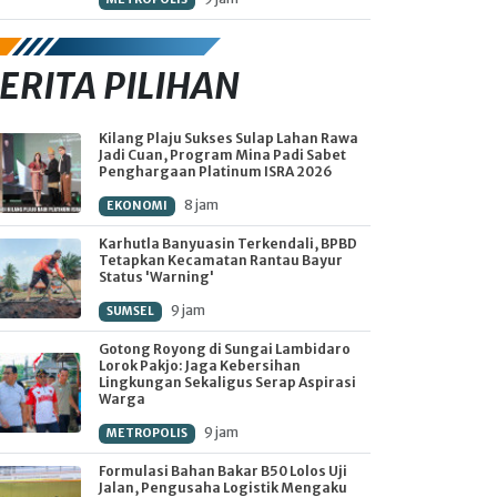
ERITA PILIHAN
Kilang Plaju Sukses Sulap Lahan Rawa
Jadi Cuan, Program Mina Padi Sabet
Penghargaan Platinum ISRA 2026
8 jam
EKONOMI
Karhutla Banyuasin Terkendali, BPBD
Tetapkan Kecamatan Rantau Bayur
Status 'Warning'
9 jam
SUMSEL
Gotong Royong di Sungai Lambidaro
Lorok Pakjo: Jaga Kebersihan
Lingkungan Sekaligus Serap Aspirasi
Warga
9 jam
METROPOLIS
Formulasi Bahan Bakar B50 Lolos Uji
Jalan, Pengusaha Logistik Mengaku