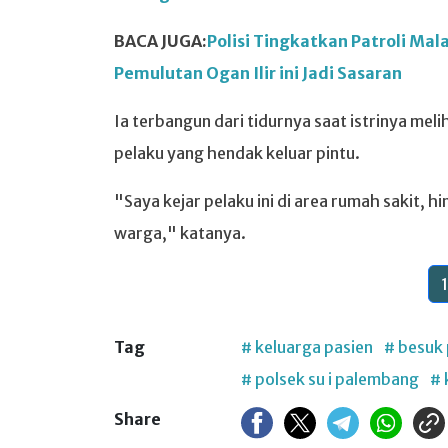
BACA JUGA:
Polisi Tingkatkan Patroli Mala
Pemulutan Ogan Ilir ini Jadi Sasaran
Ia terbangun dari tidurnya saat istrinya mel
pelaku yang hendak keluar pintu.
"Saya kejar pelaku ini di area rumah sakit, h
warga," katanya.
1
Tag
# keluarga pasien
# besuk 
# polsek su i palembang
# 
Share