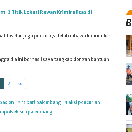
m, 3 Titik Lokasi Rawan Kriminalitas di
B
ihat tas dan juga ponselnya telah dibawa kabur oleh
ingga dia ini berhasil saya tangkap dengan bantuan
2
»
pasien
# rs bari palembang
# aksi pencurian
kapolsek su i palembang