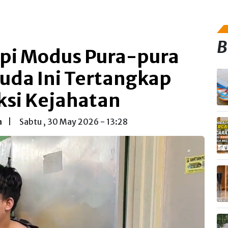
B
pi Modus Pura-pura
uda Ini Tertangkap
ksi Kejahatan
n
|
Sabtu , 30 May 2026 - 13:28