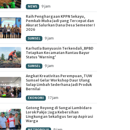
9 jam
NEWS
Raih Penghargaan KPPN Sekayu,
Pemkab Muba Jadi yang Tercepat dan
Akurat Salurkan Dana Desa Semester I
2026
9 jam
SUMSEL
Karhutla Banyuasin Terkendali, BPBD
Tetapkan Kecamatan Rantau Bayur
Status 'Warning'
9 jam
SUMSEL
Angkat Kreativitas Perempuan, TUW
Sumsel Gelar Workshop Daur Ulang
Sulap Limbah Sederhana Jadi Produk
Bernilai
17 jam
EKONOMI
Gotong Royong di Sungai Lambidaro
Lorok Pakjo: Jaga Kebersihan
Lingkungan Sekaligus Serap Aspirasi
Warga
9 jam
METROPOLIS