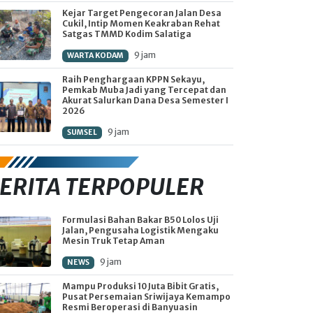
Kejar Target Pengecoran Jalan Desa
Cukil, Intip Momen Keakraban Rehat
Satgas TMMD Kodim Salatiga
9 jam
WARTA KODAM
Raih Penghargaan KPPN Sekayu,
Pemkab Muba Jadi yang Tercepat dan
Akurat Salurkan Dana Desa Semester I
2026
9 jam
SUMSEL
ERITA TERPOPULER
Formulasi Bahan Bakar B50 Lolos Uji
Jalan, Pengusaha Logistik Mengaku
Mesin Truk Tetap Aman
9 jam
NEWS
Mampu Produksi 10 Juta Bibit Gratis,
Pusat Persemaian Sriwijaya Kemampo
Resmi Beroperasi di Banyuasin