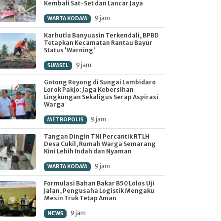
Kembali Sat-Set dan Lancar Jaya
9 jam
WARTA KODAM
Karhutla Banyuasin Terkendali, BPBD
Tetapkan Kecamatan Rantau Bayur
Status 'Warning'
9 jam
SUMSEL
Gotong Royong di Sungai Lambidaro
Lorok Pakjo: Jaga Kebersihan
Lingkungan Sekaligus Serap Aspirasi
Warga
9 jam
METROPOLIS
Tangan Dingin TNI Percantik RTLH
Desa Cukil, Rumah Warga Semarang
Kini Lebih Indah dan Nyaman
9 jam
WARTA KODAM
Formulasi Bahan Bakar B50 Lolos Uji
Jalan, Pengusaha Logistik Mengaku
Mesin Truk Tetap Aman
9 jam
NEWS