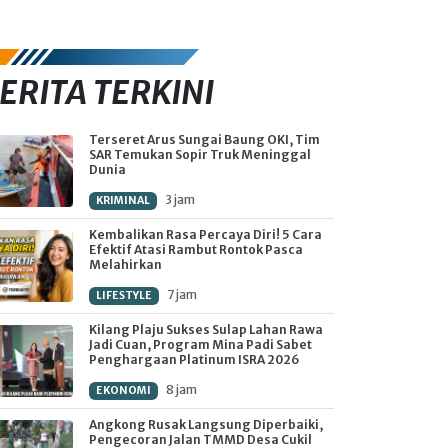
ERITA TERKINI
Terseret Arus Sungai Baung OKI, Tim
SAR Temukan Sopir Truk Meninggal
Dunia
3 jam
KRIMINAL
Kembalikan Rasa Percaya Diri! 5 Cara
Efektif Atasi Rambut Rontok Pasca
Melahirkan
7 jam
LIFESTYLE
Kilang Plaju Sukses Sulap Lahan Rawa
Jadi Cuan, Program Mina Padi Sabet
Penghargaan Platinum ISRA 2026
8 jam
EKONOMI
Angkong Rusak Langsung Diperbaiki,
Pengecoran Jalan TMMD Desa Cukil