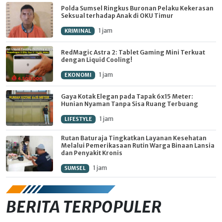
Polda Sumsel Ringkus Buronan Pelaku Kekerasan
Seksual terhadap Anak di OKU Timur
1 jam
KRIMINAL
RedMagic Astra 2: Tablet Gaming Mini Terkuat
dengan Liquid Cooling!
1 jam
EKONOMI
Gaya Kotak Elegan pada Tapak 6x15 Meter:
Hunian Nyaman Tanpa Sisa Ruang Terbuang
1 jam
LIFESTYLE
Rutan Baturaja Tingkatkan Layanan Kesehatan
Melalui Pemerikasaan Rutin Warga Binaan Lansia
dan Penyakit Kronis
1 jam
SUMSEL
BERITA TERPOPULER