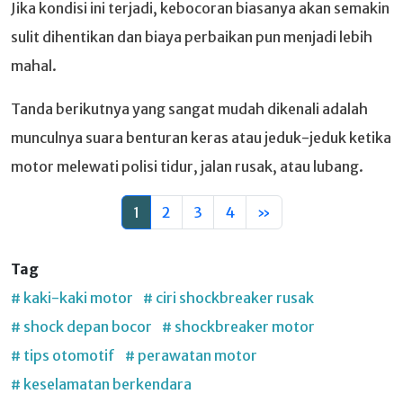
Jika kondisi ini terjadi, kebocoran biasanya akan semakin
sulit dihentikan dan biaya perbaikan pun menjadi lebih
mahal.
Tanda berikutnya yang sangat mudah dikenali adalah
munculnya suara benturan keras atau jeduk-jeduk ketika
motor melewati polisi tidur, jalan rusak, atau lubang.
1
2
3
4
»
Tag
# kaki-kaki motor
# ciri shockbreaker rusak
# shock depan bocor
# shockbreaker motor
# tips otomotif
# perawatan motor
# keselamatan berkendara