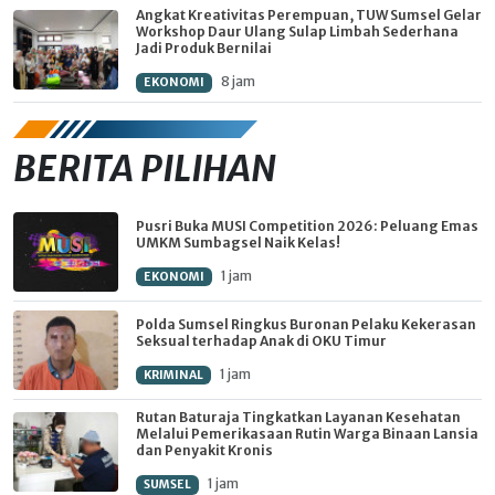
Angkat Kreativitas Perempuan, TUW Sumsel Gelar
Workshop Daur Ulang Sulap Limbah Sederhana
Jadi Produk Bernilai
8 jam
EKONOMI
BERITA PILIHAN
Pusri Buka MUSI Competition 2026: Peluang Emas
UMKM Sumbagsel Naik Kelas!
1 jam
EKONOMI
Polda Sumsel Ringkus Buronan Pelaku Kekerasan
Seksual terhadap Anak di OKU Timur
1 jam
KRIMINAL
Rutan Baturaja Tingkatkan Layanan Kesehatan
Melalui Pemerikasaan Rutin Warga Binaan Lansia
dan Penyakit Kronis
1 jam
SUMSEL