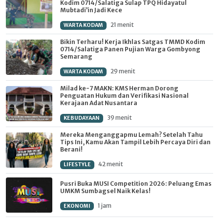
Kodim 0714/Salatiga Sulap TPQ Hidayatul
Mubtadi’in Jadi Kece
21 menit
WARTA KODAM
Bikin Terharu! Kerja Ikhlas Satgas TMMD Kodim
0714/Salatiga Panen Pujian Warga Gombyong
Semarang
29 menit
WARTA KODAM
Milad ke-7 MAKN: KMS Herman Dorong
Penguatan Hukum dan Verifikasi Nasional
Kerajaan Adat Nusantara
39 menit
KEBUDAYAAN
Mereka Menganggapmu Lemah? Setelah Tahu
Tips Ini, Kamu Akan Tampil Lebih Percaya Diri dan
Berani!
42 menit
LIFESTYLE
Pusri Buka MUSI Competition 2026: Peluang Emas
UMKM Sumbagsel Naik Kelas!
1 jam
EKONOMI