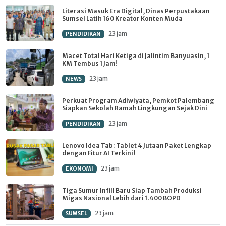
Literasi Masuk Era Digital, Dinas Perpustakaan
Sumsel Latih 160 Kreator Konten Muda
23 jam
PENDIDIKAN
Macet Total Hari Ketiga di Jalintim Banyuasin, 1
KM Tembus 1 Jam!
23 jam
NEWS
Perkuat Program Adiwiyata, Pemkot Palembang
Siapkan Sekolah Ramah Lingkungan Sejak Dini
23 jam
PENDIDIKAN
Lenovo Idea Tab: Tablet 4 Jutaan Paket Lengkap
dengan Fitur AI Terkini!
23 jam
EKONOMI
Tiga Sumur Infill Baru Siap Tambah Produksi
Migas Nasional Lebih dari 1.400 BOPD
23 jam
SUMSEL