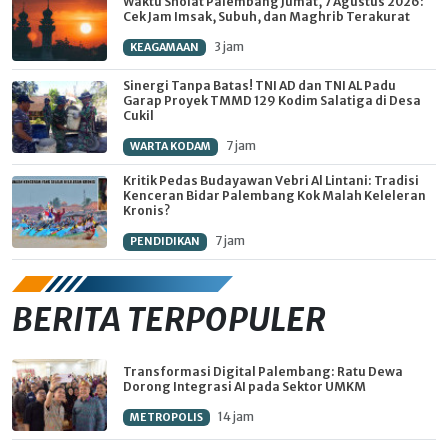
Waktu Sholat Palembang Jumat, 7 Agustus 2026:
Cek Jam Imsak, Subuh, dan Maghrib Terakurat
3 jam
KEAGAMAAN
Sinergi Tanpa Batas! TNI AD dan TNI AL Padu
Garap Proyek TMMD 129 Kodim Salatiga di Desa
Cukil
7 jam
WARTA KODAM
Kritik Pedas Budayawan Vebri Al Lintani: Tradisi
Kenceran Bidar Palembang Kok Malah Keleleran
Kronis?
7 jam
PENDIDIKAN
BERITA TERPOPULER
Transformasi Digital Palembang: Ratu Dewa
Dorong Integrasi AI pada Sektor UMKM
14 jam
METROPOLIS