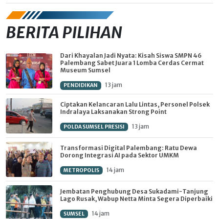
BERITA PILIHAN
Dari Khayalan Jadi Nyata: Kisah Siswa SMPN 46
Palembang Sabet Juara 1 Lomba Cerdas Cermat
Museum Sumsel
13 jam
PENDIDIKAN
Ciptakan Kelancaran Lalu Lintas, Personel Polsek
Indralaya Laksanakan Strong Point
13 jam
POLDA SUMSEL PRESISI
Transformasi Digital Palembang: Ratu Dewa
Dorong Integrasi AI pada Sektor UMKM
14 jam
METROPOLIS
Jembatan Penghubung Desa Sukadami-Tanjung
Lago Rusak, Wabup Netta Minta Segera Diperbaiki
14 jam
SUMSEL