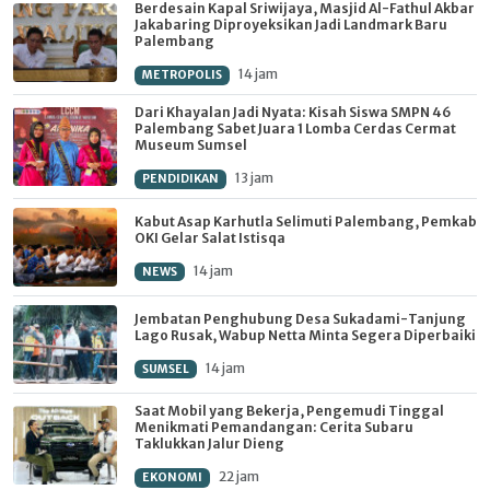
Berdesain Kapal Sriwijaya, Masjid Al-Fathul Akbar
Jakabaring Diproyeksikan Jadi Landmark Baru
Palembang
14 jam
METROPOLIS
Dari Khayalan Jadi Nyata: Kisah Siswa SMPN 46
Palembang Sabet Juara 1 Lomba Cerdas Cermat
Museum Sumsel
13 jam
PENDIDIKAN
Kabut Asap Karhutla Selimuti Palembang, Pemkab
OKI Gelar Salat Istisqa
14 jam
NEWS
Jembatan Penghubung Desa Sukadami-Tanjung
Lago Rusak, Wabup Netta Minta Segera Diperbaiki
14 jam
SUMSEL
Saat Mobil yang Bekerja, Pengemudi Tinggal
Menikmati Pemandangan: Cerita Subaru
Taklukkan Jalur Dieng
22 jam
EKONOMI