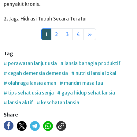
penyakit kronis.
2. Jaga Hidrasi Tubuh Secara Teratur
1
2
3
4
»
Tag
# perawatan lanjut usia
# lansia bahagia produktif
# cegah demensia demensia
# nutrisi lansia lokal
# olahraga lansia aman
# mandiri masa tua
# tips sehat usia senja
# gaya hidup sehat lansia
# lansia aktif
# kesehatan lansia
Share