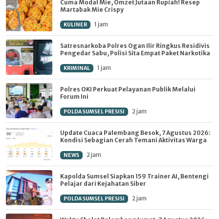
Cuma Modal Mie, Omzet Jutaan Rupiah! Resep
Martabak Mie Crispy
1 jam
KULINER
Satresnarkoba Polres Ogan Ilir Ringkus Residivis
Pengedar Sabu, Polisi Sita Empat Paket Narkotika
1 jam
KRIMINAL
Polres OKI Perkuat Pelayanan Publik Melalui
Forum Ini
2 jam
POLDA SUMSEL PRESISI
Update Cuaca Palembang Besok, 7 Agustus 2026:
Kondisi Sebagian Cerah Temani Aktivitas Warga
2 jam
NEWS
Kapolda Sumsel Siapkan 159 Trainer AI, Bentengi
Pelajar dari Kejahatan Siber
2 jam
POLDA SUMSEL PRESISI