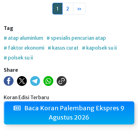
1
2
»
Tag
# atap aluminlum
# spesialis pencurian atap
# faktor ekonomi
# kasus curat
# kapolsek su ii
# polsek su ii
Share
Koran Edisi Terbaru
Baca Koran Palembang Ekspres 9
Agustus 2026