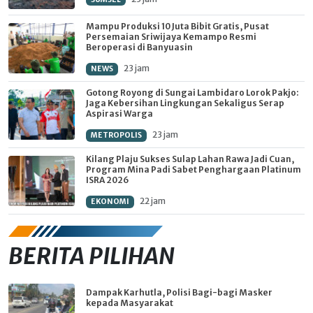
Mampu Produksi 10 Juta Bibit Gratis, Pusat
Persemaian Sriwijaya Kemampo Resmi
Beroperasi di Banyuasin
23 jam
NEWS
Gotong Royong di Sungai Lambidaro Lorok Pakjo:
Jaga Kebersihan Lingkungan Sekaligus Serap
Aspirasi Warga
23 jam
METROPOLIS
Kilang Plaju Sukses Sulap Lahan Rawa Jadi Cuan,
Program Mina Padi Sabet Penghargaan Platinum
ISRA 2026
22 jam
EKONOMI
BERITA PILIHAN
Dampak Karhutla, Polisi Bagi-bagi Masker
kepada Masyarakat