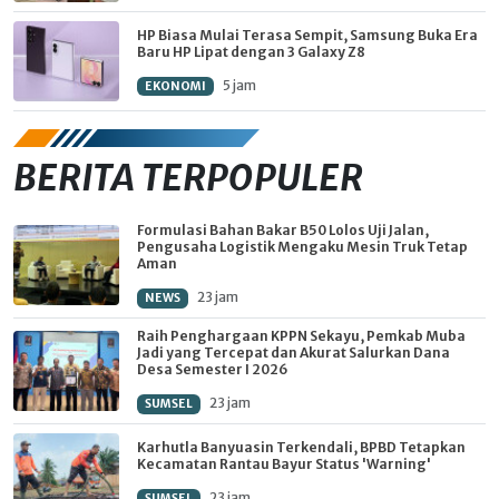
HP Biasa Mulai Terasa Sempit, Samsung Buka Era
Baru HP Lipat dengan 3 Galaxy Z8
5 jam
EKONOMI
BERITA TERPOPULER
Formulasi Bahan Bakar B50 Lolos Uji Jalan,
Pengusaha Logistik Mengaku Mesin Truk Tetap
Aman
23 jam
NEWS
Raih Penghargaan KPPN Sekayu, Pemkab Muba
Jadi yang Tercepat dan Akurat Salurkan Dana
Desa Semester I 2026
23 jam
SUMSEL
Karhutla Banyuasin Terkendali, BPBD Tetapkan
Kecamatan Rantau Bayur Status 'Warning'
23 jam
SUMSEL