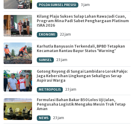
3 jam
POLDA SUMSEL PRESISI
Kilang Plaju Sukses Sulap Lahan Rawa Jadi Cuan,
Program Mina Padi Sabet Penghargaan Platinum
ISRA 2026
22 jam
EKONOMI
Karhutla Banyuasin Terkendali, BPBD Tetapkan
Kecamatan Rantau Bayur Status 'Warning'
23 jam
SUMSEL
Gotong Royong di Sungai Lambidaro Lorok Pakjo:
Jaga Kebersihan Lingkungan Sekaligus Serap
Aspirasi Warga
23 jam
METROPOLIS
Formulasi Bahan Bakar B50 Lolos Uji Jalan,
Pengusaha Logistik Mengaku Mesin Truk Tetap
Aman
23 jam
NEWS