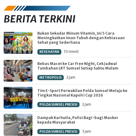
BERITA TERKINI
Bukan Sekadar Minum Vitamin, Ini 5 Cara
Meningkatkan Imun Tubuh dengan Kebiasaan
Sehat yang Sederhana
55 menit
KESEHATAN
Bebas Macet ke Car Free Night, Cek Jadwal
Tambahan LRT Sumsel Setiap Sabtu Malam
2 jam
METROPOLIS
Tim E-Sport Perwakilan Polda Sumsel Melaju ke
Tingkat Nasional Kapolri Cup 2026
2 jam
POLDA SUMSEL PRESISI
Dampak Karhutla, Polisi Bagi-bagi Masker
kepada Masyarakat
3 jam
POLDA SUMSEL PRESISI