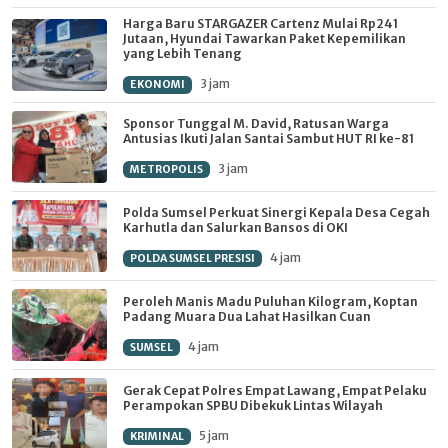
Harga Baru STARGAZER Cartenz Mulai Rp241
Jutaan, Hyundai Tawarkan Paket Kepemilikan
yang Lebih Tenang
3 jam
EKONOMI
Sponsor Tunggal M. David, Ratusan Warga
Antusias Ikuti Jalan Santai Sambut HUT RI ke-81
3 jam
METROPOLIS
Polda Sumsel Perkuat Sinergi Kepala Desa Cegah
Karhutla dan Salurkan Bansos di OKI
4 jam
POLDA SUMSEL PRESISI
Peroleh Manis Madu Puluhan Kilogram, Koptan
Padang Muara Dua Lahat Hasilkan Cuan
4 jam
SUMSEL
Gerak Cepat Polres Empat Lawang, Empat Pelaku
Perampokan SPBU Dibekuk Lintas Wilayah
5 jam
KRIMINAL