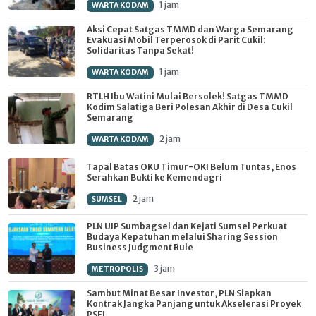
1 jam
WARTA KODAM
Aksi Cepat Satgas TMMD dan Warga Semarang
Evakuasi Mobil Terperosok di Parit Cukil:
Solidaritas Tanpa Sekat!
1 jam
WARTA KODAM
RTLH Ibu Watini Mulai Bersolek! Satgas TMMD
Kodim Salatiga Beri Polesan Akhir di Desa Cukil
Semarang
2 jam
WARTA KODAM
Tapal Batas OKU Timur-OKI Belum Tuntas, Enos
Serahkan Bukti ke Kemendagri
2 jam
SUMSEL
PLN UIP Sumbagsel dan Kejati Sumsel Perkuat
Budaya Kepatuhan melalui Sharing Session
Business Judgment Rule
3 jam
METROPOLIS
Sambut Minat Besar Investor, PLN Siapkan
Kontrak Jangka Panjang untuk Akselerasi Proyek
PSEL