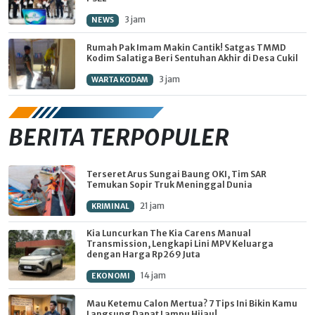
3 jam
NEWS
Rumah Pak Imam Makin Cantik! Satgas TMMD
Kodim Salatiga Beri Sentuhan Akhir di Desa Cukil
3 jam
WARTA KODAM
BERITA TERPOPULER
Terseret Arus Sungai Baung OKI, Tim SAR
Temukan Sopir Truk Meninggal Dunia
21 jam
KRIMINAL
Kia Luncurkan The Kia Carens Manual
Transmission, Lengkapi Lini MPV Keluarga
dengan Harga Rp269 Juta
14 jam
EKONOMI
Mau Ketemu Calon Mertua? 7 Tips Ini Bikin Kamu
Langsung Dapat Lampu Hijau!