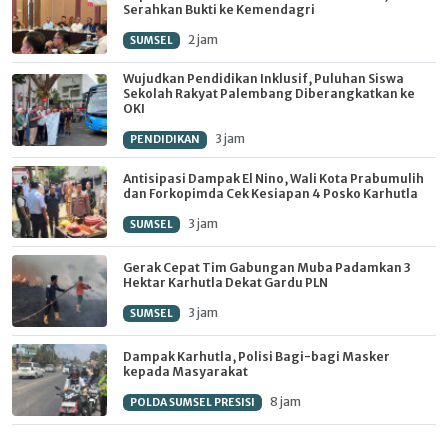
Serahkan Bukti ke Kemendagri
2 jam
SUMSEL
Wujudkan Pendidikan Inklusif, Puluhan Siswa
Sekolah Rakyat Palembang Diberangkatkan ke
OKI
3 jam
PENDIDIKAN
Antisipasi Dampak El Nino, Wali Kota Prabumulih
dan Forkopimda Cek Kesiapan 4 Posko Karhutla
3 jam
SUMSEL
Gerak Cepat Tim Gabungan Muba Padamkan 3
Hektar Karhutla Dekat Gardu PLN
3 jam
SUMSEL
Dampak Karhutla, Polisi Bagi-bagi Masker
kepada Masyarakat
8 jam
POLDA SUMSEL PRESISI