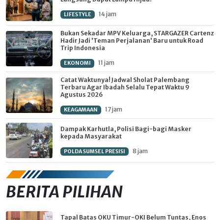
14 jam
LIFESTYLE
Bukan Sekadar MPV Keluarga, STARGAZER Cartenz
Hadir Jadi 'Teman Perjalanan' Baru untuk Road
Trip Indonesia
11 jam
EKONOMI
Catat Waktunya! Jadwal Sholat Palembang
Terbaru Agar Ibadah Selalu Tepat Waktu 9
Agustus 2026
17 jam
KEAGAMAAN
Dampak Karhutla, Polisi Bagi-bagi Masker
kepada Masyarakat
8 jam
POLDA SUMSEL PRESISI
BERITA PILIHAN
Tapal Batas OKU Timur-OKI Belum Tuntas, Enos