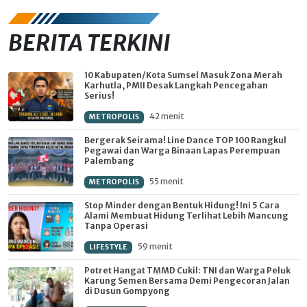
BERITA TERKINI
10 Kabupaten/Kota Sumsel Masuk Zona Merah
Karhutla, PMII Desak Langkah Pencegahan
Serius!
42 menit
METROPOLIS
Bergerak Seirama! Line Dance TOP 100 Rangkul
Pegawai dan Warga Binaan Lapas Perempuan
Palembang
55 menit
METROPOLIS
Stop Minder dengan Bentuk Hidung! Ini 5 Cara
Alami Membuat Hidung Terlihat Lebih Mancung
Tanpa Operasi
59 menit
LIFESTYLE
Potret Hangat TMMD Cukil: TNI dan Warga Peluk
Karung Semen Bersama Demi Pengecoran Jalan
di Dusun Gompyong