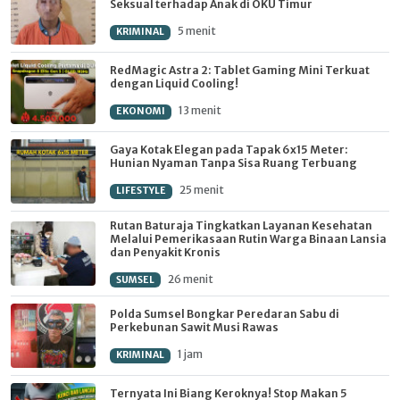
Seksual terhadap Anak di OKU Timur
5 menit
KRIMINAL
RedMagic Astra 2: Tablet Gaming Mini Terkuat
dengan Liquid Cooling!
13 menit
EKONOMI
Gaya Kotak Elegan pada Tapak 6x15 Meter:
Hunian Nyaman Tanpa Sisa Ruang Terbuang
25 menit
LIFESTYLE
Rutan Baturaja Tingkatkan Layanan Kesehatan
Melalui Pemerikasaan Rutin Warga Binaan Lansia
dan Penyakit Kronis
26 menit
SUMSEL
Polda Sumsel Bongkar Peredaran Sabu di
Perkebunan Sawit Musi Rawas
1 jam
KRIMINAL
Ternyata Ini Biang Keroknya! Stop Makan 5