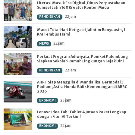
Literasi Masuk Era Digital, Dinas Perpustakaan
Sumsel Latih 160 Kreator Konten Muda
22 jam
PENDIDIKAN
Macet Total Hari Ketiga di Jalintim Banyuasin, 1
KM Tembus 1 Jam!
22 jam
NEWS
Perkuat Program Adiwiyata, Pemkot Palembang
Siapkan Sekolah Ramah Lingkungan Sejak Dini
22 jam
PENDIDIKAN
AHRT Siap Menggila di Mandalika! Bermodal 3
Podium, Astra Honda Bidik Kemenangan di ARRC
2026
23 jam
EKONOMI
Lenovo Idea Tab: Tablet 4 Jutaan Paket Lengkap
dengan Fitur AI Terkini!
22 jam
EKONOMI