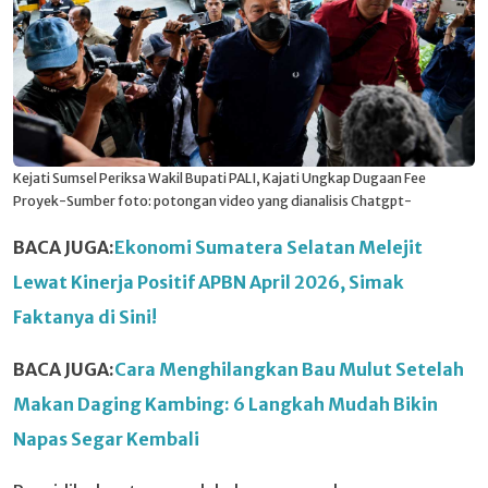
Kejati Sumsel Periksa Wakil Bupati PALI, Kajati Ungkap Dugaan Fee
Proyek-Sumber foto: potongan video yang dianalisis Chatgpt-
BACA JUGA:
Ekonomi Sumatera Selatan Melejit
Lewat Kinerja Positif APBN April 2026, Simak
Faktanya di Sini!
BACA JUGA:
Cara Menghilangkan Bau Mulut Setelah
Makan Daging Kambing: 6 Langkah Mudah Bikin
Napas Segar Kembali