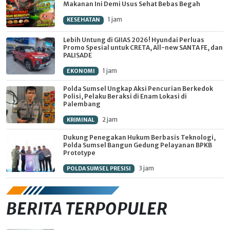
Makanan Ini Demi Usus Sehat Bebas Begah
1 jam
KESEHATAN
Lebih Untung di GIIAS 2026! Hyundai Perluas
Promo Spesial untuk CRETA, All-new SANTA FE, dan
PALISADE
1 jam
EKONOMI
Polda Sumsel Ungkap Aksi Pencurian Berkedok
Polisi, Pelaku Beraksi di Enam Lokasi di
Palembang
2 jam
KRIMINAL
Dukung Penegakan Hukum Berbasis Teknologi,
Polda Sumsel Bangun Gedung Pelayanan BPKB
Prototype
3 jam
POLDA SUMSEL PRESISI
BERITA TERPOPULER