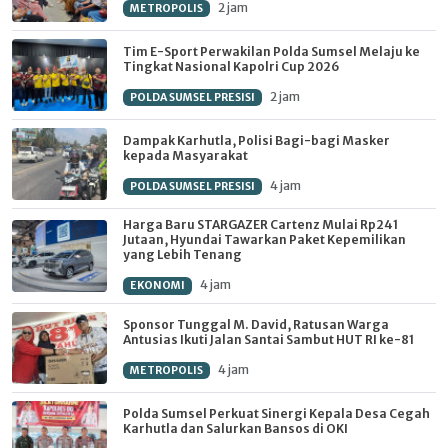
2 jam
METROPOLIS
Tim E-Sport Perwakilan Polda Sumsel Melaju ke
Tingkat Nasional Kapolri Cup 2026
2 jam
POLDA SUMSEL PRESISI
Dampak Karhutla, Polisi Bagi-bagi Masker
kepada Masyarakat
4 jam
POLDA SUMSEL PRESISI
Harga Baru STARGAZER Cartenz Mulai Rp241
Jutaan, Hyundai Tawarkan Paket Kepemilikan
yang Lebih Tenang
4 jam
EKONOMI
Sponsor Tunggal M. David, Ratusan Warga
Antusias Ikuti Jalan Santai Sambut HUT RI ke-81
4 jam
METROPOLIS
Polda Sumsel Perkuat Sinergi Kepala Desa Cegah
Karhutla dan Salurkan Bansos di OKI