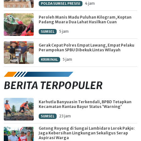
4 jam
POLDA SUMSEL PRESISI
Peroleh Manis Madu Puluhan Kilogram, Koptan
Padang Muara Dua Lahat Hasilkan Cuan
5 jam
SUMSEL
Gerak Cepat Polres Empat Lawang, Empat Pelaku
Perampokan SPBU Dibekuk Lintas Wilayah
5 jam
KRIMINAL
BERITA TERPOPULER
Karhutla Banyuasin Terkendali, BPBD Tetapkan
Kecamatan Rantau Bayur Status 'Warning'
23 jam
SUMSEL
Gotong Royong di Sungai Lambidaro Lorok Pakjo:
Jaga Kebersihan Lingkungan Sekaligus Serap
Aspirasi Warga