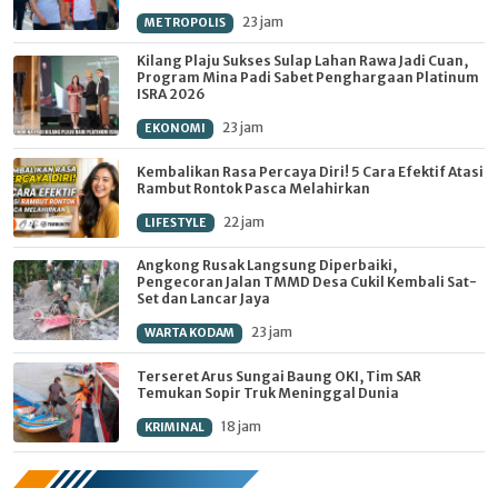
23 jam
METROPOLIS
Kilang Plaju Sukses Sulap Lahan Rawa Jadi Cuan,
Program Mina Padi Sabet Penghargaan Platinum
ISRA 2026
23 jam
EKONOMI
Kembalikan Rasa Percaya Diri! 5 Cara Efektif Atasi
Rambut Rontok Pasca Melahirkan
22 jam
LIFESTYLE
Angkong Rusak Langsung Diperbaiki,
Pengecoran Jalan TMMD Desa Cukil Kembali Sat-
Set dan Lancar Jaya
23 jam
WARTA KODAM
Terseret Arus Sungai Baung OKI, Tim SAR
Temukan Sopir Truk Meninggal Dunia
18 jam
KRIMINAL