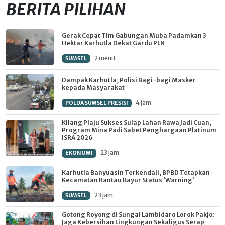
BERITA PILIHAN
Gerak Cepat Tim Gabungan Muba Padamkan 3
Hektar Karhutla Dekat Gardu PLN
2 menit
SUMSEL
Dampak Karhutla, Polisi Bagi-bagi Masker
kepada Masyarakat
4 jam
POLDA SUMSEL PRESISI
Kilang Plaju Sukses Sulap Lahan Rawa Jadi Cuan,
Program Mina Padi Sabet Penghargaan Platinum
ISRA 2026
23 jam
EKONOMI
Karhutla Banyuasin Terkendali, BPBD Tetapkan
Kecamatan Rantau Bayur Status 'Warning'
23 jam
SUMSEL
Gotong Royong di Sungai Lambidaro Lorok Pakjo:
Jaga Kebersihan Lingkungan Sekaligus Serap