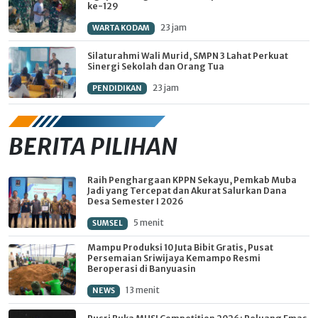
ke-129
23 jam
WARTA KODAM
Silaturahmi Wali Murid, SMPN 3 Lahat Perkuat
Sinergi Sekolah dan Orang Tua
23 jam
PENDIDIKAN
BERITA PILIHAN
Raih Penghargaan KPPN Sekayu, Pemkab Muba
Jadi yang Tercepat dan Akurat Salurkan Dana
Desa Semester I 2026
5 menit
SUMSEL
Mampu Produksi 10 Juta Bibit Gratis, Pusat
Persemaian Sriwijaya Kemampo Resmi
Beroperasi di Banyuasin
13 menit
NEWS