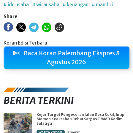
# ide usaha
# wirausaha
# keuangan
# mandiri
Share
Koran Edisi Terbaru
Baca Koran Palembang Ekspres 8
Agustus 2026
BERITA TERKINI
Kejar Target Pengecoran Jalan Desa Cukil, Intip
Momen Keakraban Rehat Satgas TMMD Kodim
Salatiga
3 menit
WARTA KODAM