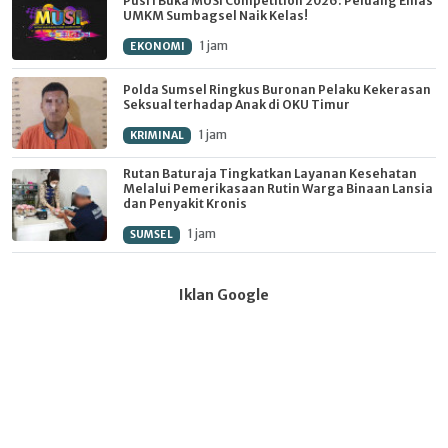
Pusri Buka MUSI Competition 2026: Peluang Emas
UMKM Sumbagsel Naik Kelas!
1 jam
EKONOMI
Polda Sumsel Ringkus Buronan Pelaku Kekerasan
Seksual terhadap Anak di OKU Timur
1 jam
KRIMINAL
Rutan Baturaja Tingkatkan Layanan Kesehatan
Melalui Pemerikasaan Rutin Warga Binaan Lansia
dan Penyakit Kronis
1 jam
SUMSEL
Iklan Google