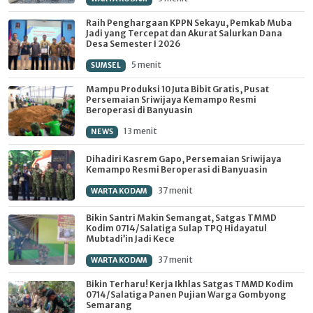
Raih Penghargaan KPPN Sekayu, Pemkab Muba
Jadi yang Tercepat dan Akurat Salurkan Dana
Desa Semester I 2026
5 menit
SUMSEL
Mampu Produksi 10 Juta Bibit Gratis, Pusat
Persemaian Sriwijaya Kemampo Resmi
Beroperasi di Banyuasin
13 menit
NEWS
Dihadiri Kasrem Gapo, Persemaian Sriwijaya
Kemampo Resmi Beroperasi di Banyuasin
37 menit
WARTA KODAM
Bikin Santri Makin Semangat, Satgas TMMD
Kodim 0714/Salatiga Sulap TPQ Hidayatul
Mubtadi’in Jadi Kece
37 menit
WARTA KODAM
Bikin Terharu! Kerja Ikhlas Satgas TMMD Kodim
0714/Salatiga Panen Pujian Warga Gombyong
Semarang