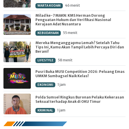
46 menit
WARTA KODAM
Milad ke-7 MAKN: KMS Herman Dorong
Penguatan Hukum dan Verifikasi Nasional
Kerajaan Adat Nusantara
55 menit
KEBUDAYAAN
Mereka Menganggapmu Lemah? Setelah Tahu
Tips Ini, Kamu Akan Tampil Lebih Percaya Diri dan
Berani!
58 menit
LIFESTYLE
Pusri Buka MUSI Competition 2026: Peluang Emas
UMKM Sumbagsel Naik Kelas!
1 jam
EKONOMI
Polda Sumsel Ringkus Buronan Pelaku Kekerasan
Seksual terhadap Anak di OKU Timur
1 jam
KRIMINAL