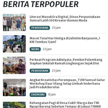
BERITA TERPOPULER
Literasi Masuk Era Digital, Dinas Perpustakaan
Sumsel Latih 160 Kreator Konten Muda
23 jam
PENDIDIKAN
Macet Total Hari Ketiga di Jalintim Banyuasin, 1
KM Tembus 1 Jam!
23 jam
NEWS
Perkuat Program Adiwiyata, Pemkot Palembang
Siapkan Sekolah Ramah Lingkungan Sejak Dini
23 jam
PENDIDIKAN
Angkat Kreativitas Perempuan, TUW Sumsel Gelar
Workshop Daur Ulang Sulap Limbah Sederhana
Jadi Produk Bernilai
8 jam
EKONOMI
Kehangatan Pagi di Desa Cukil: Warga dan TNI
Ngopi Bareng Sebelum Tempur di Lokasi TMMD