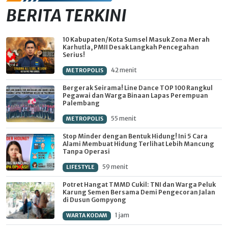
BERITA TERKINI
10 Kabupaten/Kota Sumsel Masuk Zona Merah
Karhutla, PMII Desak Langkah Pencegahan
Serius!
42 menit
METROPOLIS
Bergerak Seirama! Line Dance TOP 100 Rangkul
Pegawai dan Warga Binaan Lapas Perempuan
Palembang
55 menit
METROPOLIS
Stop Minder dengan Bentuk Hidung! Ini 5 Cara
Alami Membuat Hidung Terlihat Lebih Mancung
Tanpa Operasi
59 menit
LIFESTYLE
Potret Hangat TMMD Cukil: TNI dan Warga Peluk
Karung Semen Bersama Demi Pengecoran Jalan
di Dusun Gompyong
1 jam
WARTA KODAM