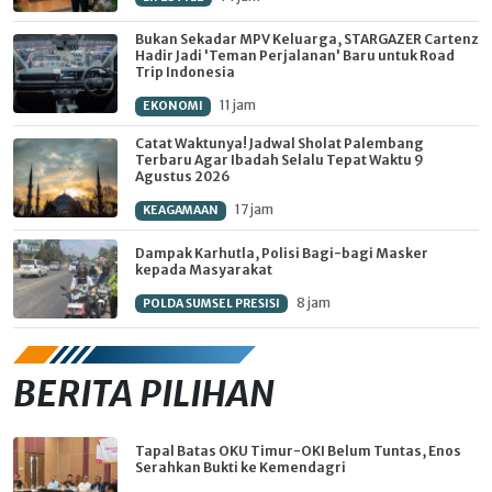
Bukan Sekadar MPV Keluarga, STARGAZER Cartenz
Hadir Jadi 'Teman Perjalanan' Baru untuk Road
Trip Indonesia
11 jam
EKONOMI
Catat Waktunya! Jadwal Sholat Palembang
Terbaru Agar Ibadah Selalu Tepat Waktu 9
Agustus 2026
17 jam
KEAGAMAAN
Dampak Karhutla, Polisi Bagi-bagi Masker
kepada Masyarakat
8 jam
POLDA SUMSEL PRESISI
BERITA PILIHAN
Tapal Batas OKU Timur-OKI Belum Tuntas, Enos
Serahkan Bukti ke Kemendagri