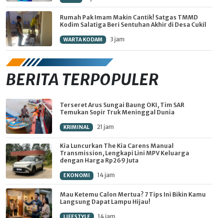
Rumah Pak Imam Makin Cantik! Satgas TMMD
Kodim Salatiga Beri Sentuhan Akhir di Desa Cukil
3 jam
WARTA KODAM
BERITA TERPOPULER
Terseret Arus Sungai Baung OKI, Tim SAR
Temukan Sopir Truk Meninggal Dunia
21 jam
KRIMINAL
Kia Luncurkan The Kia Carens Manual
Transmission, Lengkapi Lini MPV Keluarga
dengan Harga Rp269 Juta
14 jam
EKONOMI
Mau Ketemu Calon Mertua? 7 Tips Ini Bikin Kamu
Langsung Dapat Lampu Hijau!
14 jam
LIFESTYLE