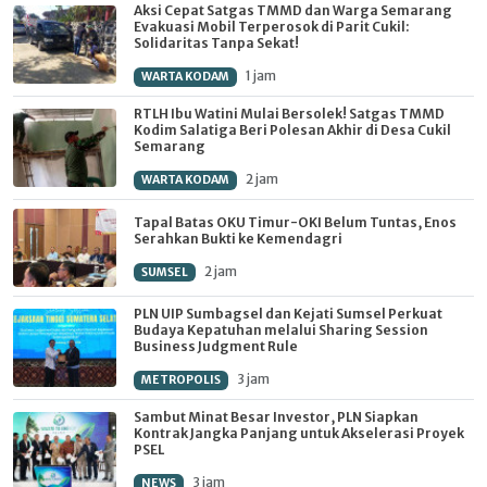
Aksi Cepat Satgas TMMD dan Warga Semarang
Evakuasi Mobil Terperosok di Parit Cukil:
Solidaritas Tanpa Sekat!
1 jam
WARTA KODAM
RTLH Ibu Watini Mulai Bersolek! Satgas TMMD
Kodim Salatiga Beri Polesan Akhir di Desa Cukil
Semarang
2 jam
WARTA KODAM
Tapal Batas OKU Timur-OKI Belum Tuntas, Enos
Serahkan Bukti ke Kemendagri
2 jam
SUMSEL
PLN UIP Sumbagsel dan Kejati Sumsel Perkuat
Budaya Kepatuhan melalui Sharing Session
Business Judgment Rule
3 jam
METROPOLIS
Sambut Minat Besar Investor, PLN Siapkan
Kontrak Jangka Panjang untuk Akselerasi Proyek
PSEL
3 jam
NEWS