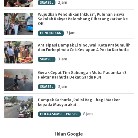
2 jam
SUMSEL
Wujudkan Pendidikan Inklusif, Puluhan Siswa
Sekolah Rakyat Palembang Diberangkatkan ke
OKI
3 jam
PENDIDIKAN
Antisipasi Dampak El Nino, Wali Kota Prabumulih
dan Forkopimda Cek Kesiapan 4 Posko Karhutla
3 jam
SUMSEL
Gerak Cepat Tim Gabungan Muba Padamkan 3
Hektar Karhutla Dekat Gardu PLN
3 jam
SUMSEL
Dampak Karhutla, Polisi Bagi-bagi Masker
kepada Masyarakat
8 jam
POLDA SUMSEL PRESISI
Iklan Google