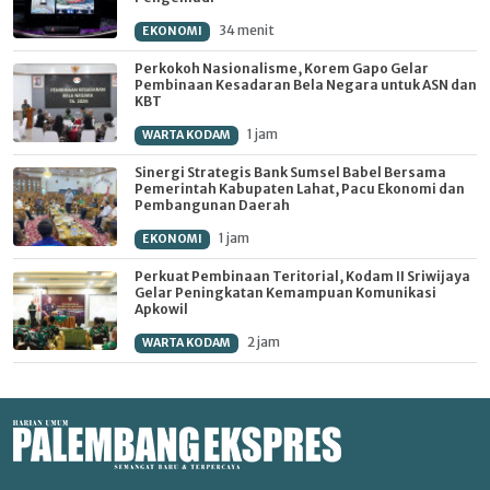
34 menit
EKONOMI
Perkokoh Nasionalisme, Korem Gapo Gelar
Pembinaan Kesadaran Bela Negara untuk ASN dan
KBT
1 jam
WARTA KODAM
Sinergi Strategis Bank Sumsel Babel Bersama
Pemerintah Kabupaten Lahat, Pacu Ekonomi dan
Pembangunan Daerah
1 jam
EKONOMI
Perkuat Pembinaan Teritorial, Kodam II Sriwijaya
Gelar Peningkatan Kemampuan Komunikasi
Apkowil
2 jam
WARTA KODAM