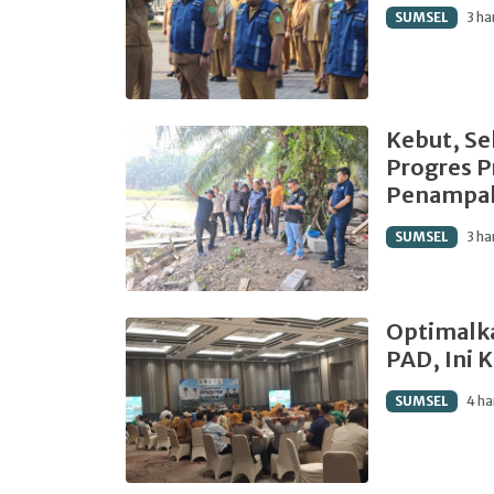
SUMSEL
3 ha
Kebut, Se
Progres P
Penampa
SUMSEL
3 ha
Optimalk
PAD, Ini 
SUMSEL
4 ha