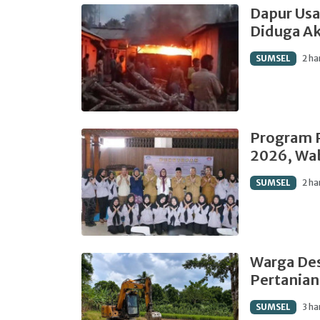
Dapur Usa
Diduga Ak
SUMSEL
2 ha
Program 
2026, Wab
SUMSEL
2 ha
Warga Des
Pertanian
SUMSEL
3 ha