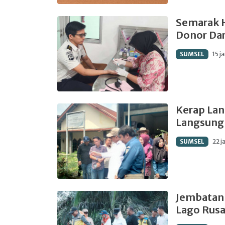
Semarak H
Donor Da
SUMSEL
15 j
Kerap Lan
Langsung 
SUMSEL
22 j
Jembatan
Lago Rusa