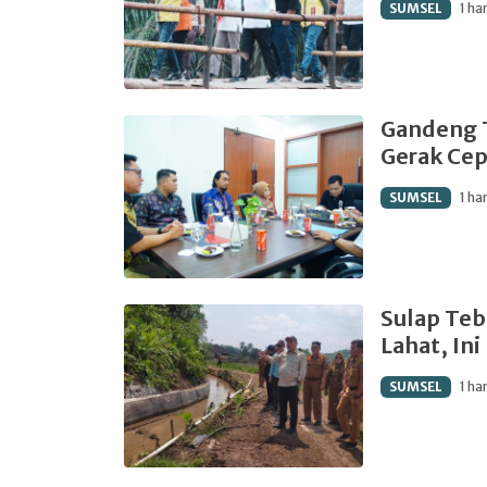
SUMSEL
1 har
Gandeng 
Gerak Cep
SUMSEL
1 har
Sulap Teb
Lahat, In
SUMSEL
1 har