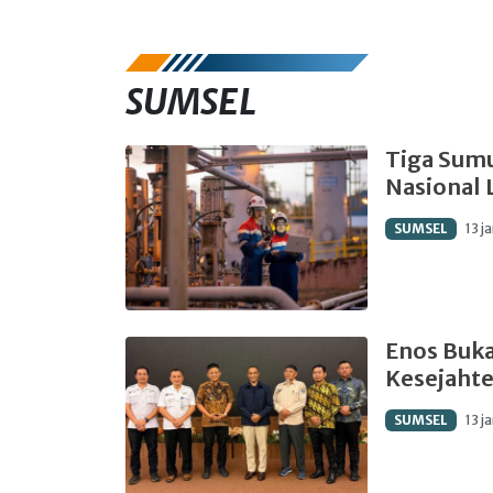
SUMSEL
Tiga Sumu
Nasional 
SUMSEL
13 j
Enos Buka
Kesejahte
SUMSEL
13 j