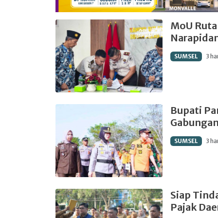
MoU Ruta
Narapidan
SUMSEL
3 ha
Bupati Pa
Gabungan
SUMSEL
3 ha
Siap Tind
Pajak Dae