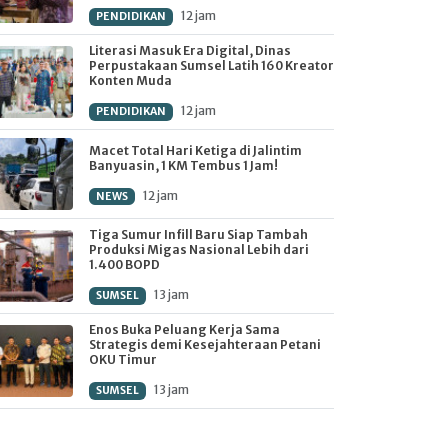
12 jam
PENDIDIKAN
Literasi Masuk Era Digital, Dinas
Perpustakaan Sumsel Latih 160 Kreator
Konten Muda
12 jam
PENDIDIKAN
Macet Total Hari Ketiga di Jalintim
Banyuasin, 1 KM Tembus 1 Jam!
12 jam
NEWS
Tiga Sumur Infill Baru Siap Tambah
Produksi Migas Nasional Lebih dari
1.400 BOPD
13 jam
SUMSEL
Enos Buka Peluang Kerja Sama
Strategis demi Kesejahteraan Petani
OKU Timur
13 jam
SUMSEL