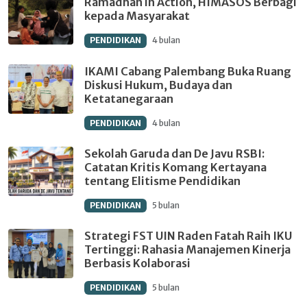
Ramadhan in Action, HIMASOS Berbagi
kepada Masyarakat
PENDIDIKAN
4 bulan
IKAMI Cabang Palembang Buka Ruang
Diskusi Hukum, Budaya dan
Ketatanegaraan
PENDIDIKAN
4 bulan
Sekolah Garuda dan De Javu RSBI:
Catatan Kritis Komang Kertayana
tentang Elitisme Pendidikan
PENDIDIKAN
5 bulan
Strategi FST UIN Raden Fatah Raih IKU
Tertinggi: Rahasia Manajemen Kinerja
Berbasis Kolaborasi
PENDIDIKAN
5 bulan