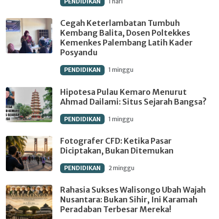
PENDIDIKAN
1 hari
Cegah Keterlambatan Tumbuh
Kembang Balita, Dosen Poltekkes
Kemenkes Palembang Latih Kader
Posyandu
PENDIDIKAN
1 minggu
Hipotesa Pulau Kemaro Menurut
Ahmad Dailami: Situs Sejarah Bangsa?
PENDIDIKAN
1 minggu
Fotografer CFD: Ketika Pasar
Diciptakan, Bukan Ditemukan
PENDIDIKAN
2 minggu
Rahasia Sukses Walisongo Ubah Wajah
Nusantara: Bukan Sihir, Ini Karamah
Peradaban Terbesar Mereka!