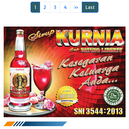
1
2
3
4
»
Last