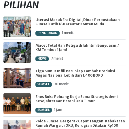
PILIHAN
Literasi Masuk Era Digital, Dinas Perpustakaan
Sumsel Latih 160 Kreator Konten Muda
1 menit
PENDIDIKAN
Macet Total Hari Ketiga di Jalintim Banyuasin, 1
KM Tembus 1 Jam!
7 menit
NEWS
Tiga Sumur Infill Baru Siap Tambah Produksi
Migas Nasional Lebih dari 1.400 BOPD
30 menit
SUMSEL
Enos Buka Peluang Kerja Sama Strategis demi
Kesejahteraan Petani OKU Timur
1 jam
SUMSEL
Polda Sumsel Bergerak Cepat Tangani Kebakaran
Rumah Warga di OKU, Kerugian Ditaksir Rp100