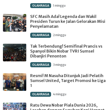
OLAHRAGA
1 minggu
SFC Masih Ada! Legenda dan Wakil
Presiden Turun ke Jalan Gelorakan Misi
Penyelamatan
OLAHRAGA
2 minggu
Tak Terbendung! Semifinal Prancis vs
Spanyol Bikin Nobar TVRI Sumsel
Dibanjiri Penonton
OLAHRAGA
3 minggu
Resmi! M Nasuha Ditunjuk Jadi Pelatih
Sumsel United, Target Promosi ke Liga
1
OLAHRAGA
4 minggu
Ratu Dewa Nobar Piala Dunia 2026,
Lesehan dengan Suguhan Kopi Hangat