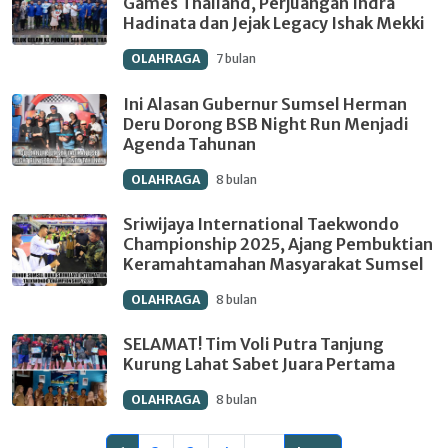
Games Thailand, Perjuangan Indra
Hadinata dan Jejak Legacy Ishak Mekki
OLAHRAGA
7 bulan
Ini Alasan Gubernur Sumsel Herman
Deru Dorong BSB Night Run Menjadi
Agenda Tahunan
OLAHRAGA
8 bulan
Sriwijaya International Taekwondo
Championship 2025, Ajang Pembuktian
Keramahtamahan Masyarakat Sumsel
OLAHRAGA
8 bulan
SELAMAT! Tim Voli Putra Tanjung
Kurung Lahat Sabet Juara Pertama
OLAHRAGA
8 bulan