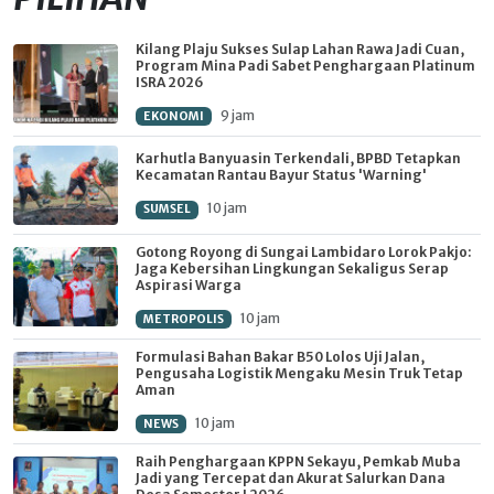
Kilang Plaju Sukses Sulap Lahan Rawa Jadi Cuan,
Program Mina Padi Sabet Penghargaan Platinum
ISRA 2026
9 jam
EKONOMI
Karhutla Banyuasin Terkendali, BPBD Tetapkan
Kecamatan Rantau Bayur Status 'Warning'
10 jam
SUMSEL
Gotong Royong di Sungai Lambidaro Lorok Pakjo:
Jaga Kebersihan Lingkungan Sekaligus Serap
Aspirasi Warga
10 jam
METROPOLIS
Formulasi Bahan Bakar B50 Lolos Uji Jalan,
Pengusaha Logistik Mengaku Mesin Truk Tetap
Aman
10 jam
NEWS
Raih Penghargaan KPPN Sekayu, Pemkab Muba
Jadi yang Tercepat dan Akurat Salurkan Dana