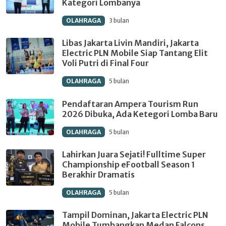
Kategori Lombanya
OLAHRAGA
3 bulan
Libas Jakarta Livin Mandiri, Jakarta
Electric PLN Mobile Siap Tantang Elit
Voli Putri di Final Four
OLAHRAGA
5 bulan
Pendaftaran Ampera Tourism Run
2026 Dibuka, Ada Ketegori Lomba Baru
OLAHRAGA
5 bulan
Lahirkan Juara Sejati! Fulltime Super
Championship eFootball Season 1
Berakhir Dramatis
OLAHRAGA
5 bulan
Tampil Dominan, Jakarta Electric PLN
Mobile Tumbangkan Medan Falcons