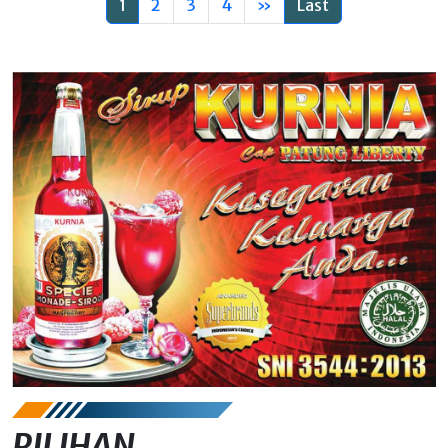
1
2
3
4
»
Last
PILIHAN