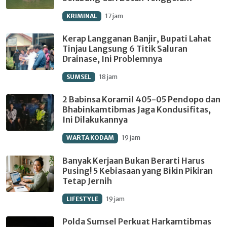
KRIMINAL
17 jam
Kerap Langganan Banjir, Bupati Lahat
Tinjau Langsung 6 Titik Saluran
Drainase, Ini Problemnya
SUMSEL
18 jam
2 Babinsa Koramil 405-05 Pendopo dan
Bhabinkamtibmas Jaga Kondusifitas,
Ini Dilakukannya
WARTA KODAM
19 jam
Banyak Kerjaan Bukan Berarti Harus
Pusing! 5 Kebiasaan yang Bikin Pikiran
Tetap Jernih
LIFESTYLE
19 jam
Polda Sumsel Perkuat Harkamtibmas