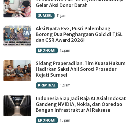
Gelar Aksi Donor Darah
SUMSEL
11 jam
Aksi Nyata ESG, Pusri Palembang
Borong Dua Penghargaan Gold di TJSL
dan CSR Award 2026!
EKONOMI
12 jam
Sidang Praperadilan: Tim Kuasa Hukum
Hadirkan Saksi Ahli Soroti Prosedur
Kejati Sumsel
KRIMINAL
12 jam
Indonesia Siap Jadi Raja AI Asia! Indosat
Gandeng NVIDIA, Nokia, dan Ooredoo
Bangun Infrastruktur AI Raksasa
EKONOMI
15 jam