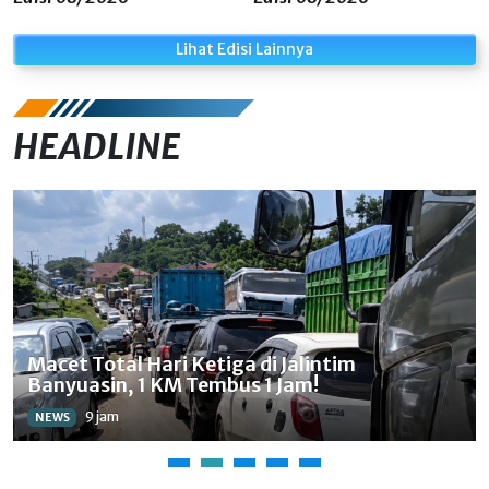
Lihat Edisi Lainnya
HEADLINE
Macet Total Hari Ketiga di Jalintim
Banyuasin, 1 KM Tembus 1 Jam!
9 jam
NEWS