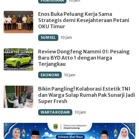
PENDIDIKAN
10 jam
Enos Buka Peluang Kerja Sama
Strategis demi Kesejahteraan Petani
OKU Timur
SUMSEL
10 jam
Review Dongfeng Nammi 01: Pesaing
Baru BYD Atto 1 dengan Harga
Terjangkau
EKONOMI
10 jam
Bikin Pangling! Kolaborasi Estetik TNI
dan Warga Sulap Rumah Pak Sunarji Jadi
Super Fresh
WARTA KODAM
10 jam