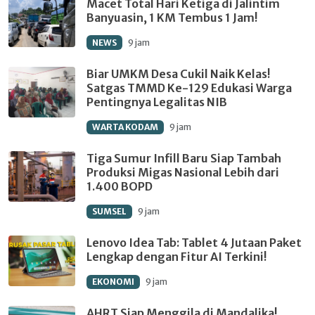
Macet Total Hari Ketiga di Jalintim
Banyuasin, 1 KM Tembus 1 Jam!
NEWS
9 jam
Biar UMKM Desa Cukil Naik Kelas!
Satgas TMMD Ke-129 Edukasi Warga
Pentingnya Legalitas NIB
WARTA KODAM
9 jam
Tiga Sumur Infill Baru Siap Tambah
Produksi Migas Nasional Lebih dari
1.400 BOPD
SUMSEL
9 jam
Lenovo Idea Tab: Tablet 4 Jutaan Paket
Lengkap dengan Fitur AI Terkini!
EKONOMI
9 jam
AHRT Siap Menggila di Mandalika!