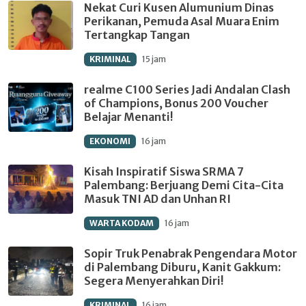
Nekat Curi Kusen Alumunium Dinas
Perikanan, Pemuda Asal Muara Enim
Tertangkap Tangan
KRIMINAL
15 jam
realme C100 Series Jadi Andalan Clash
of Champions, Bonus 200 Voucher
Belajar Menanti!
EKONOMI
16 jam
‎Kisah Inspiratif Siswa SRMA 7
Palembang: Berjuang Demi Cita-Cita
Masuk TNI AD dan Unhan RI
WARTA KODAM
16 jam
Sopir Truk Penabrak Pengendara Motor
di Palembang Diburu, Kanit Gakkum:
Segera Menyerahkan Diri!
KRIMINAL
16 jam