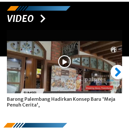
VIDEO
Barong Palembang Hadirkan Konsep Baru 'Meja
P
Penuh Cerita',
R