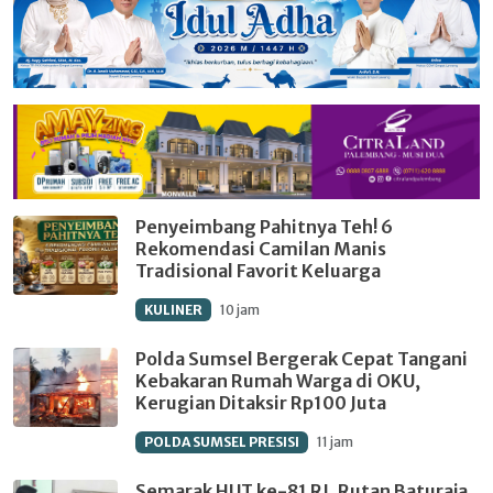
Penyeimbang Pahitnya Teh! 6
Rekomendasi Camilan Manis
Tradisional Favorit Keluarga
KULINER
10 jam
Polda Sumsel Bergerak Cepat Tangani
Kebakaran Rumah Warga di OKU,
Kerugian Ditaksir Rp100 Juta
POLDA SUMSEL PRESISI
11 jam
Semarak HUT ke-81 RI, Rutan Baturaja