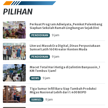
PILIHAN
Perkuat Program Adiwiyata, Pemkot Palembang
Siapkan Sekolah Ramah Lingkungan Sejak Dini
9 jam
PENDIDIKAN
Literasi Masuk Era Digital, Dinas Perpustakaan
Sumsel Latih 160 Kreator Konten Muda
9 jam
PENDIDIKAN
Macet Total Hari Ketiga di Jalintim Banyuasin, 1
KM Tembus 1 Jam!
9 jam
NEWS
Tiga Sumur Infill Baru Siap Tambah Produksi
Migas Nasional Lebih dari 1.400 BOPD
9 jam
SUMSEL