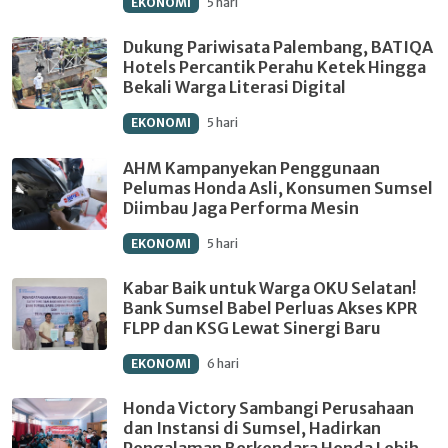
EKONOMI
5 hari
Dukung Pariwisata Palembang, BATIQA
Hotels Percantik Perahu Ketek Hingga
Bekali Warga Literasi Digital
EKONOMI
5 hari
AHM Kampanyekan Penggunaan
Pelumas Honda Asli, Konsumen Sumsel
Diimbau Jaga Performa Mesin
EKONOMI
5 hari
Kabar Baik untuk Warga OKU Selatan!
Bank Sumsel Babel Perluas Akses KPR
FLPP dan KSG Lewat Sinergi Baru
EKONOMI
6 hari
Honda Victory Sambangi Perusahaan
dan Instansi di Sumsel, Hadirkan
Pengalaman Berkendara Honda Lebih