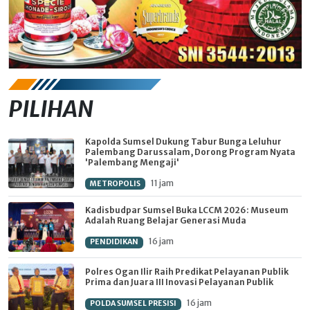
PILIHAN
Kapolda Sumsel Dukung Tabur Bunga Leluhur
Palembang Darussalam, Dorong Program Nyata
'Palembang Mengaji'
11 jam
METROPOLIS
Kadisbudpar Sumsel Buka LCCM 2026: Museum
Adalah Ruang Belajar Generasi Muda
16 jam
PENDIDIKAN
Polres Ogan Ilir Raih Predikat Pelayanan Publik
Prima dan Juara III Inovasi Pelayanan Publik
16 jam
POLDA SUMSEL PRESISI