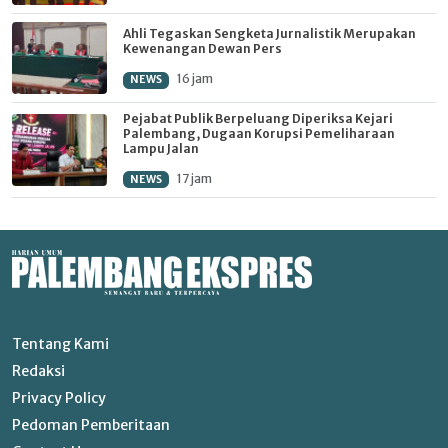
Ahli Tegaskan Sengketa Jurnalistik Merupakan
Kewenangan Dewan Pers
16 jam
NEWS
Pejabat Publik Berpeluang Diperiksa Kejari
Palembang, Dugaan Korupsi Pemeliharaan
Lampu Jalan
17 jam
NEWS
Tentang Kami
Redaksi
Privacy Policy
Pedoman Pemberitaan