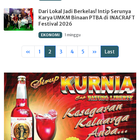
Dari Lokal Jadi Berkelas! Intip Serunya
Karya UMKM Binaan PTBA di INACRAFT
Festival 2026
EKONOMI
1 minggu
«
1
2
3
4
5
»
Last