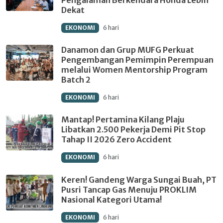
Dekat
EKONOMI
6 hari
Danamon dan Grup MUFG Perkuat
Pengembangan Pemimpin Perempuan
melalui Women Mentorship Program
Batch 2
EKONOMI
6 hari
Mantap! Pertamina Kilang Plaju
Libatkan 2.500 Pekerja Demi Pit Stop
Tahap II 2026 Zero Accident
EKONOMI
6 hari
Keren! Gandeng Warga Sungai Buah, PT
Pusri Tancap Gas Menuju PROKLIM
Nasional Kategori Utama!
EKONOMI
6 hari