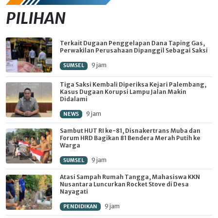
PILIHAN
Terkait Dugaan Penggelapan Dana Taping Gas,
Perwakilan Perusahaan Dipanggil Sebagai Saksi
9 jam
SUMSEL
Tiga Saksi Kembali Diperiksa Kejari Palembang,
Kasus Dugaan Korupsi Lampu Jalan Makin
Didalami
9 jam
NEWS
Sambut HUT RI ke-81, Disnakertrans Muba dan
Forum HRD Bagikan 81 Bendera Merah Putih ke
Warga
9 jam
SUMSEL
Atasi Sampah Rumah Tangga, Mahasiswa KKN
Nusantara Luncurkan Rocket Stove di Desa
Nayagati
9 jam
PENDIDIKAN