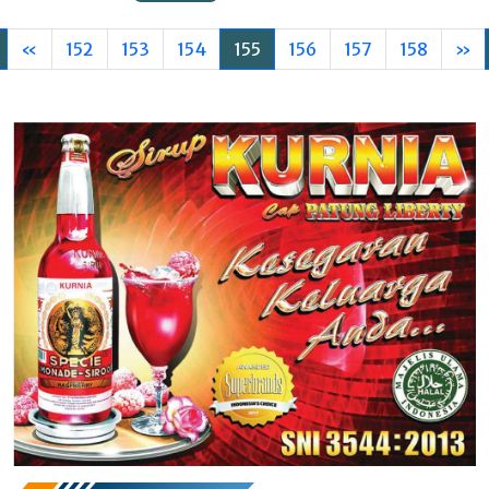
«
152
153
154
155
156
157
158
»