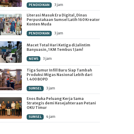
3 jam
PENDIDIKAN
Literasi Masuk Era Digital, Dinas
Perpustakaan Sumsel Latih 160 Kreator
Konten Muda
3 jam
PENDIDIKAN
Macet Total Hari Ketiga di Jalintim
Banyuasin, 1 KM Tembus 1 Jam!
3 jam
NEWS
Tiga Sumur Infill Baru Siap Tambah
Produksi Migas Nasional Lebih dari
1.400 BOPD
3 jam
SUMSEL
Enos Buka Peluang Kerja Sama
Strategis demi Kesejahteraan Petani
OKU Timur
4 jam
SUMSEL