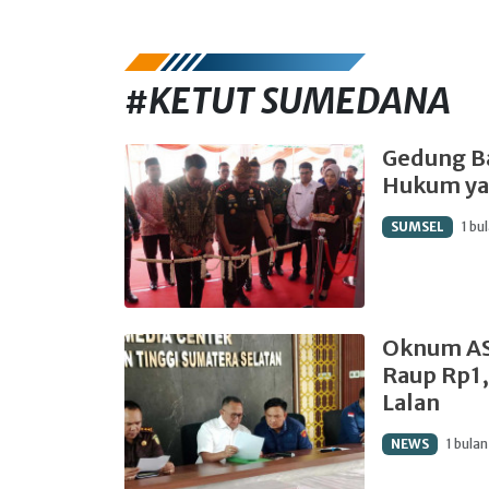
#KETUT SUMEDANA
Gedung Ba
Hukum ya
SUMSEL
1 bu
Oknum AS
Raup Rp1,
Lalan
NEWS
1 bulan