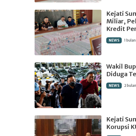
Kejati S
Miliar, P
Kredit Pe
NEWS
1 bulan
Wakil Bup
Diduga Te
NEWS
2 bula
Kejati Su
Korupsi 