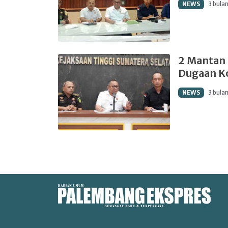
NEWS
3 bula
2 Mantan 
Dugaan Ko
NEWS
3 bula