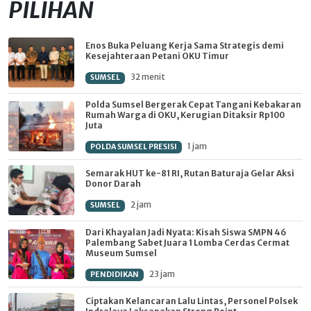
PILIHAN
Enos Buka Peluang Kerja Sama Strategis demi
Kesejahteraan Petani OKU Timur
32 menit
SUMSEL
Polda Sumsel Bergerak Cepat Tangani Kebakaran
Rumah Warga di OKU, Kerugian Ditaksir Rp100
Juta
1 jam
POLDA SUMSEL PRESISI
Semarak HUT ke-81 RI, Rutan Baturaja Gelar Aksi
Donor Darah
2 jam
SUMSEL
Dari Khayalan Jadi Nyata: Kisah Siswa SMPN 46
Palembang Sabet Juara 1 Lomba Cerdas Cermat
Museum Sumsel
23 jam
PENDIDIKAN
Ciptakan Kelancaran Lalu Lintas, Personel Polsek