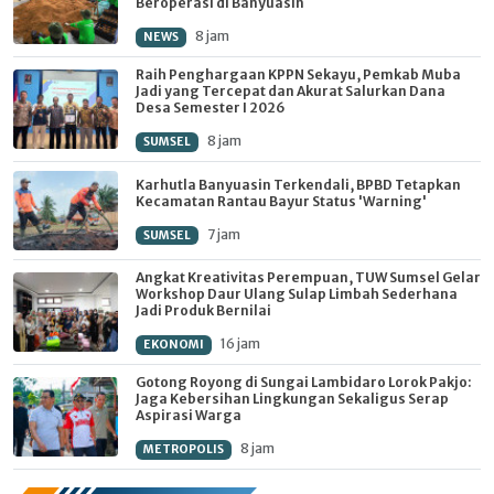
Beroperasi di Banyuasin
8 jam
NEWS
Raih Penghargaan KPPN Sekayu, Pemkab Muba
Jadi yang Tercepat dan Akurat Salurkan Dana
Desa Semester I 2026
8 jam
SUMSEL
Karhutla Banyuasin Terkendali, BPBD Tetapkan
Kecamatan Rantau Bayur Status 'Warning'
7 jam
SUMSEL
Angkat Kreativitas Perempuan, TUW Sumsel Gelar
Workshop Daur Ulang Sulap Limbah Sederhana
Jadi Produk Bernilai
16 jam
EKONOMI
Gotong Royong di Sungai Lambidaro Lorok Pakjo:
Jaga Kebersihan Lingkungan Sekaligus Serap
Aspirasi Warga
8 jam
METROPOLIS