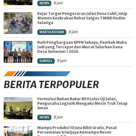
8 jam
NEWS
Kejar Target Pengecoran Jalan Desa Cukil, Intip
Momen Keakraban Rehat Satgas TMMD Kodim
Salatiga
8 jam
WARTA KODAM
Raih Penghargaan KPPN Sekayu, Pemkab Muba
Jadi yang Tercepat dan Akurat Salurkan Dana
Desa Semester I 2026
8 jam
SUMSEL
BERITA TERPOPULER
Formulasi Bahan Bakar B50 Lolos Uji Jalan,
Pengusaha Logistik Mengaku Mesin Truk Tetap
Aman
8 jam
NEWS
Mampu Produksi 10 Juta Bibit Gratis, Pusat
Persemaian Sriwijaya Kemampo Resmi