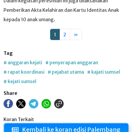
Dalam kegiatan peresmian ini juga dilaksanakan
Pemberikan Akta Kelahiran dan Kartu Identitas Anak
kepada 10 anak umang.
1
2
»
Tag
# anggaran kejati
# penyerapan anggaran
# rapat koordinasi
# pejabat utama
# kajati sumsel
# kejati sumsel
Share
Koran Terkait
Kembali ke koran edisi Palembang