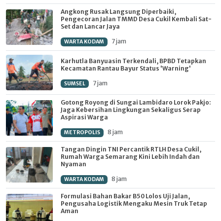
Angkong Rusak Langsung Diperbaiki,
Pengecoran Jalan TMMD Desa Cukil Kembali Sat-
Set dan Lancar Jaya
7 jam
WARTA KODAM
Karhutla Banyuasin Terkendali, BPBD Tetapkan
Kecamatan Rantau Bayur Status 'Warning'
7 jam
SUMSEL
Gotong Royong di Sungai Lambidaro Lorok Pakjo:
Jaga Kebersihan Lingkungan Sekaligus Serap
Aspirasi Warga
8 jam
METROPOLIS
Tangan Dingin TNI Percantik RTLH Desa Cukil,
Rumah Warga Semarang Kini Lebih Indah dan
Nyaman
8 jam
WARTA KODAM
Formulasi Bahan Bakar B50 Lolos Uji Jalan,
Pengusaha Logistik Mengaku Mesin Truk Tetap
Aman