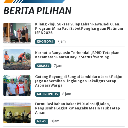
BERITA PILIHAN
Kilang Plaju Sukses Sulap Lahan Rawa Jadi Cuan,
Program Mina Padi Sabet Penghargaan Platinum
ISRA 2026
7 jam
EKONOMI
Karhutla Banyuasin Terkendali, BPBD Tetapkan
Kecamatan Rantau Bayur Status 'Warning'
7 jam
SUMSEL
Gotong Royong di Sungai Lambidaro Lorok Pakjo:
Jaga Kebersihan Lingkungan Sekaligus Serap
Aspirasi Warga
8 jam
METROPOLIS
Formulasi Bahan Bakar B50 Lolos Uji Jalan,
Pengusaha Logistik Mengaku Mesin Truk Tetap
Aman
8 jam
NEWS