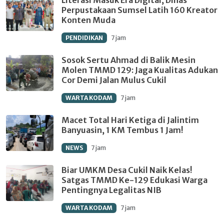
Perpustakaan Sumsel Latih 160 Kreator
Konten Muda
PENDIDIKAN
7 jam
Sosok Sertu Ahmad di Balik Mesin
Molen TMMD 129: Jaga Kualitas Adukan
Cor Demi Jalan Mulus Cukil
WARTA KODAM
7 jam
Macet Total Hari Ketiga di Jalintim
Banyuasin, 1 KM Tembus 1 Jam!
NEWS
7 jam
Biar UMKM Desa Cukil Naik Kelas!
Satgas TMMD Ke-129 Edukasi Warga
Pentingnya Legalitas NIB
WARTA KODAM
7 jam