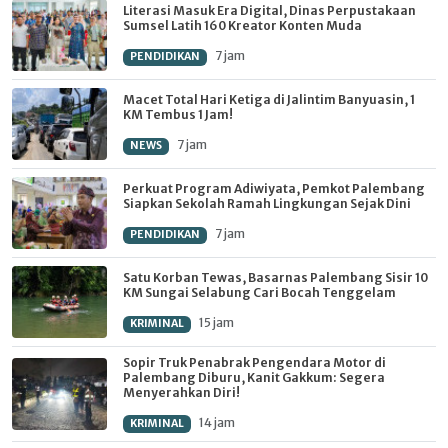
Literasi Masuk Era Digital, Dinas Perpustakaan
Sumsel Latih 160 Kreator Konten Muda
7 jam
PENDIDIKAN
Macet Total Hari Ketiga di Jalintim Banyuasin, 1
KM Tembus 1 Jam!
7 jam
NEWS
Perkuat Program Adiwiyata, Pemkot Palembang
Siapkan Sekolah Ramah Lingkungan Sejak Dini
7 jam
PENDIDIKAN
Satu Korban Tewas, Basarnas Palembang Sisir 10
KM Sungai Selabung Cari Bocah Tenggelam
15 jam
KRIMINAL
Sopir Truk Penabrak Pengendara Motor di
Palembang Diburu, Kanit Gakkum: Segera
Menyerahkan Diri!
14 jam
KRIMINAL