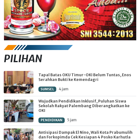
PILIHAN
Tapal Batas OKU Timur-OKI Belum Tuntas, Enos
Serahkan Bukti ke Kemendagri
4 jam
SUMSEL
Wujudkan Pendidikan Inklusif, Puluhan Siswa
Sekolah Rakyat Palembang Diberangkatkan ke
OKI
5 jam
PENDIDIKAN
Antisipasi Dampak El Nino, Wali Kota Prabumulih
dan Forkopimda Cek Kesiapan 4 Posko Karhutla