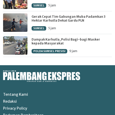
5 jam
SUMSEL
Gerak Cepat Tim Gabungan Muba Padamkan 3
Hektar Karhutla Dekat Gardu PLN
5 jam
SUMSEL
Dampak Karhutla, Polisi Bagi-bagi Masker
kepada Masyarakat
9 jam
POLDA SUMSEL PRESISI
Tentang Kami
Redaksi
Privacy Policy