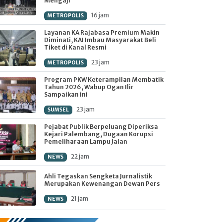
Mengaji'
16 jam
METROPOLIS
Layanan KA Rajabasa Premium Makin
Diminati, KAI Imbau Masyarakat Beli
Tiket di Kanal Resmi
23 jam
METROPOLIS
Program PKW Keterampilan Membatik
Tahun 2026, Wabup Ogan Ilir
Sampaikan ini
23 jam
SUMSEL
Pejabat Publik Berpeluang Diperiksa
Kejari Palembang, Dugaan Korupsi
Pemeliharaan Lampu Jalan
22 jam
NEWS
Ahli Tegaskan Sengketa Jurnalistik
Merupakan Kewenangan Dewan Pers
21 jam
NEWS