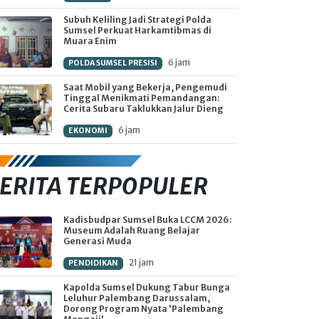
Subuh Keliling Jadi Strategi Polda
Sumsel Perkuat Harkamtibmas di
Muara Enim
6 jam
POLDA SUMSEL PRESISI
Saat Mobil yang Bekerja, Pengemudi
Tinggal Menikmati Pemandangan:
Cerita Subaru Taklukkan Jalur Dieng
6 jam
EKONOMI
ERITA TERPOPULER
Kadisbudpar Sumsel Buka LCCM 2026:
Museum Adalah Ruang Belajar
Generasi Muda
21 jam
PENDIDIKAN
Kapolda Sumsel Dukung Tabur Bunga
Leluhur Palembang Darussalam,
Dorong Program Nyata 'Palembang