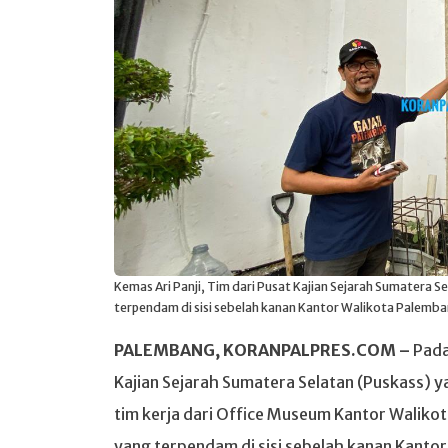
Kemas Ari Panji, Tim dari Pusat Kajian Sejarah Sumatera S
terpendam di sisi sebelah kanan Kantor Walikota Palemb
PALEMBANG, KORANPALPRES.COM –
Pada
Kajian Sejarah Sumatera Selatan (Puskass) y
tim kerja dari Office Museum Kantor Walik
yang terpendam di sisi sebelah kanan Kanto