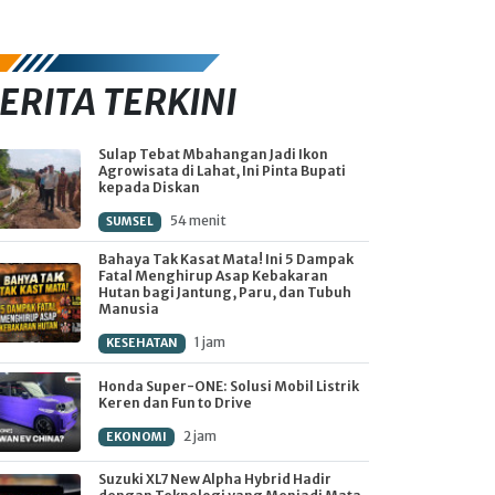
ERITA TERKINI
Sulap Tebat Mbahangan Jadi Ikon
Agrowisata di Lahat, Ini Pinta Bupati
kepada Diskan
54 menit
SUMSEL
Bahaya Tak Kasat Mata! Ini 5 Dampak
Fatal Menghirup Asap Kebakaran
Hutan bagi Jantung, Paru, dan Tubuh
Manusia
1 jam
KESEHATAN
Honda Super-ONE: Solusi Mobil Listrik
Keren dan Fun to Drive
2 jam
EKONOMI
Suzuki XL7 New Alpha Hybrid Hadir