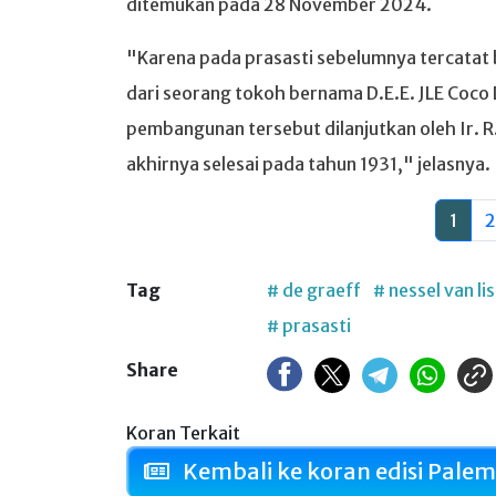
ditemukan pada 28 November 2024.
"Karena pada prasasti sebelumnya tercatat 
dari seorang tokoh bernama D.E.E. JLE Coco
pembangunan tersebut dilanjutkan oleh Ir. R
akhirnya selesai pada tahun 1931," jelasnya.
1
2
Tag
# de graeff
# nessel van li
# prasasti
Share
Koran Terkait
Kembali ke koran edisi Palem