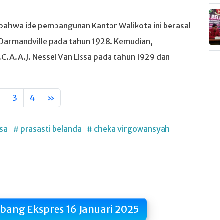
bahwa ide pembangunan Kantor Walikota ini berasal
 Darmandville pada tahun 1928. Kemudian,
.C.A.A.J. Nessel Van Lissa pada tahun 1929 dan
3
4
»
ssa
# prasasti belanda
# cheka virgowansyah
bang Ekspres 16 Januari 2025