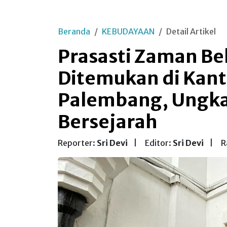
Beranda
KEBUDAYAAN
Detail Artikel
Prasasti Zaman Be
Ditemukan di Kant
Palembang, Ungka
Bersejarah
Reporter:
Sri Devi
|
Editor:
Sri Devi
|
R