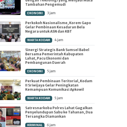
dengan Teknologi yang Menjadi Mata
Tambahan Pengemudi
3 jam
EKONOMI
Perkokoh Nasionalisme, Korem Gapo
Gelar Pembinaan Kesadaran Bela
Negara untuk ASN dan KBT
4 jam
WARTA KODAM
Sinergi Strategis Bank Sumsel Babel
Bersama Pemerintah Kabupaten
Lahat, Pacu Ekonomi dan
Pembangunan Daerah
5 jam
EKONOMI
Perkuat Pembinaan Teritorial, Kodam
II Sriwijaya Gelar Peningkatan
Kemampuan Komunikasi Apkowil
5 jam
WARTA KODAM
Satresnarkoba Polres Lahat Gagalkan
Penyelundupan Sabu ke Tahanan, Dua
Tersangka Diamankan
6 jam
KRIMINAL