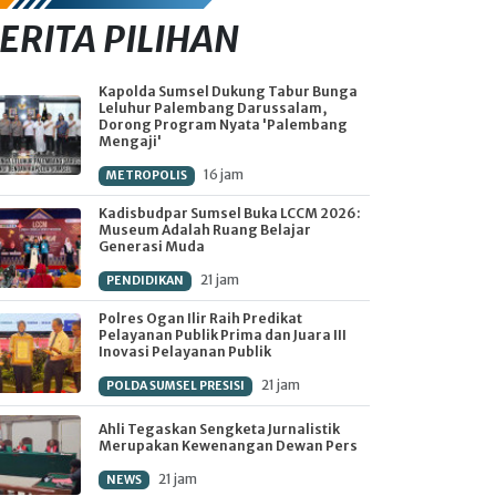
ERITA PILIHAN
Kapolda Sumsel Dukung Tabur Bunga
Leluhur Palembang Darussalam,
Dorong Program Nyata 'Palembang
Mengaji'
16 jam
METROPOLIS
Kadisbudpar Sumsel Buka LCCM 2026:
Museum Adalah Ruang Belajar
Generasi Muda
21 jam
PENDIDIKAN
Polres Ogan Ilir Raih Predikat
Pelayanan Publik Prima dan Juara III
Inovasi Pelayanan Publik
21 jam
POLDA SUMSEL PRESISI
Ahli Tegaskan Sengketa Jurnalistik
Merupakan Kewenangan Dewan Pers
21 jam
NEWS