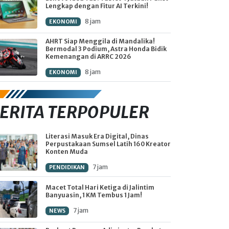
Lengkap dengan Fitur AI Terkini!
8 jam
EKONOMI
AHRT Siap Menggila di Mandalika!
Bermodal 3 Podium, Astra Honda Bidik
Kemenangan di ARRC 2026
8 jam
EKONOMI
ERITA TERPOPULER
Literasi Masuk Era Digital, Dinas
Perpustakaan Sumsel Latih 160 Kreator
Konten Muda
7 jam
PENDIDIKAN
Macet Total Hari Ketiga di Jalintim
Banyuasin, 1 KM Tembus 1 Jam!
7 jam
NEWS