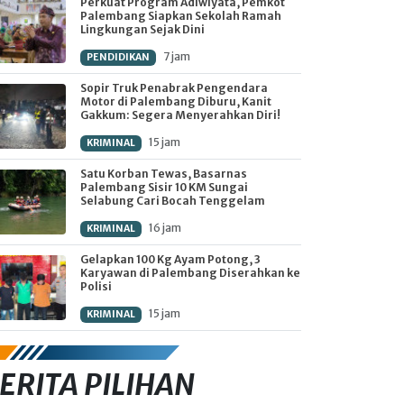
Perkuat Program Adiwiyata, Pemkot
Palembang Siapkan Sekolah Ramah
Lingkungan Sejak Dini
7 jam
PENDIDIKAN
Sopir Truk Penabrak Pengendara
Motor di Palembang Diburu, Kanit
Gakkum: Segera Menyerahkan Diri!
15 jam
KRIMINAL
Satu Korban Tewas, Basarnas
Palembang Sisir 10 KM Sungai
Selabung Cari Bocah Tenggelam
16 jam
KRIMINAL
Gelapkan 100 Kg Ayam Potong, 3
Karyawan di Palembang Diserahkan ke
Polisi
15 jam
KRIMINAL
ERITA PILIHAN