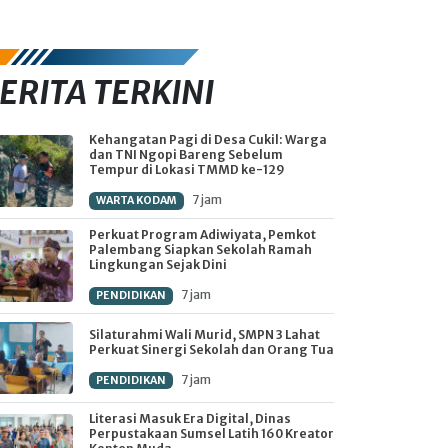
ERITA TERKINI
Kehangatan Pagi di Desa Cukil: Warga
dan TNI Ngopi Bareng Sebelum
Tempur di Lokasi TMMD ke-129
7 jam
WARTA KODAM
Perkuat Program Adiwiyata, Pemkot
Palembang Siapkan Sekolah Ramah
Lingkungan Sejak Dini
7 jam
PENDIDIKAN
Silaturahmi Wali Murid, SMPN 3 Lahat
Perkuat Sinergi Sekolah dan Orang Tua
7 jam
PENDIDIKAN
Literasi Masuk Era Digital, Dinas
Perpustakaan Sumsel Latih 160 Kreator