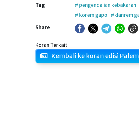
Tag
# pengendalian kebakaran
# korem gapo
# danrem g
Share
Koran Terkait
Kembali ke koran edisi Pale