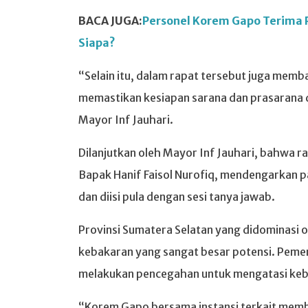
BACA JUGA:
Personel Korem Gapo Terima P
Siapa?
“Selain itu, dalam rapat tersebut juga me
memastikan kesiapan sarana dan prasarana
Mayor Inf Jauhari.
Dilanjutkan oleh Mayor Inf Jauhari, bahwa r
Bapak Hanif Faisol Nurofiq, mendengarkan p
dan diisi pula dengan sesi tanya jawab.
Provinsi Sumatera Selatan yang didominasi o
kebakaran yang sangat besar potensi. Pemer
melakukan pencegahan untuk mengatasi keb
“Korem Gapo bersama instansi terkait mem