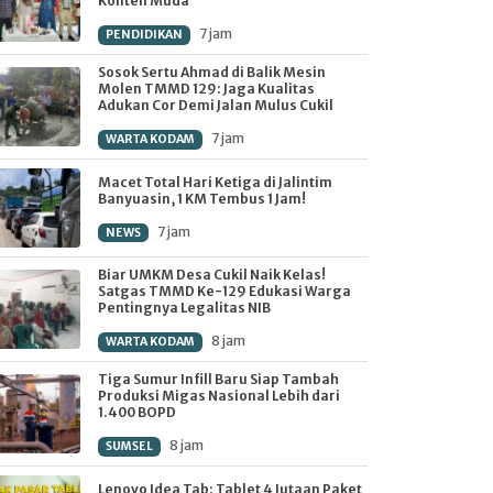
Konten Muda
7 jam
PENDIDIKAN
Sosok Sertu Ahmad di Balik Mesin
Molen TMMD 129: Jaga Kualitas
Adukan Cor Demi Jalan Mulus Cukil
7 jam
WARTA KODAM
Macet Total Hari Ketiga di Jalintim
Banyuasin, 1 KM Tembus 1 Jam!
7 jam
NEWS
Biar UMKM Desa Cukil Naik Kelas!
Satgas TMMD Ke-129 Edukasi Warga
Pentingnya Legalitas NIB
8 jam
WARTA KODAM
Tiga Sumur Infill Baru Siap Tambah
Produksi Migas Nasional Lebih dari
1.400 BOPD
8 jam
SUMSEL
Lenovo Idea Tab: Tablet 4 Jutaan Paket