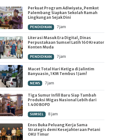
Perkuat Program Adiwiyata, Pemkot
Palembang Siapkan Sekolah Ramah
Lingkungan Sejak Dini
7 jam
PENDIDIKAN
Literasi Masuk Era Digital, Dinas
Perpustakaan Sumsel Latih 160 Kreator
Konten Muda
7 jam
PENDIDIKAN
Macet Total Hari Ketiga di Jalintim
Banyuasin, 1 KM Tembus 1 Jam!
7 jam
NEWS
Tiga Sumur Infill Baru Siap Tambah
Produksi Migas Nasional Lebih dari
1.400 BOPD
8 jam
SUMSEL
Enos Buka Peluang Kerja Sama
Strategis demi Kesejahteraan Petani
OKU Timur